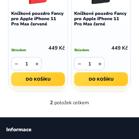
o
r
d
o
Knížkové pouzdro Fancy
Knížkové pouzdro Fancy
u
pro Apple iPhone 11
pro Apple iPhone 11
d
Pro Max červené
Pro Max černé
k
u
t
k
ů
t
449 Kč
449 Kč
Skladem
Skladem
ů
−
+
−
+
DO KOŠÍKU
DO KOŠÍKU
2
položek celkem
O
v
l
Z
á
á
Informace
d
p