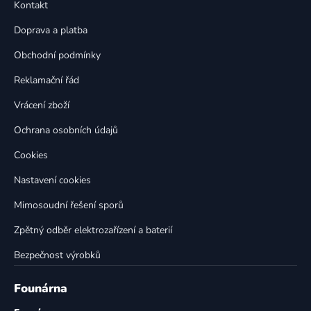
a
Kontakt
a
c
t
í
Doprava a platba
p
í
Obchodní podmínky
r
v
Reklamační řád
k
Vrácení zboží
y
v
Ochrana osobních údajů
ý
p
Cookies
i
Nastavení cookies
s
u
Mimosoudní řešení sporů
Zpětný odběr elektrozařízení a baterií
Bezpečnost výrobků
Founárna