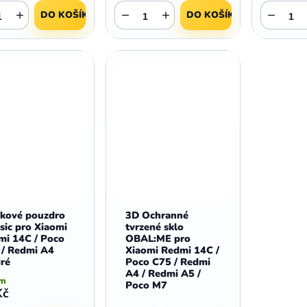
+
−
+
−
DO KOŠÍKU
DO KOŠÍKU
žkové pouzdro
3D Ochranné
sic pro Xiaomi
tvrzené sklo
mi 14C / Poco
OBAL:ME pro
 / Redmi A4
Xiaomi Redmi 14C /
ré
Poco C75 / Redmi
A4 / Redmi A5 /
em
Poco M7
Kč