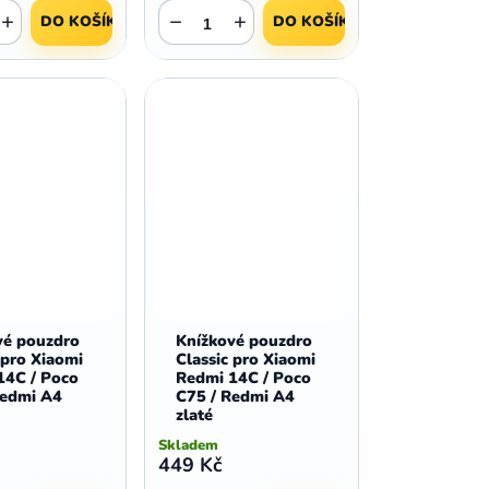
,
,
Huawei Nova 9
Huawei P9
+
−
+
DO KOŠÍKU
DO KOŠÍKU
,
,
Huawei P9 Lite
Huawei Ascend P8 Lite
,
,
Huawei Nova 8i
Huawei P8
,
,
Huawei P8 Lite
Huawei Y6p
,
,
Huawei Y6s
Huawei Y5p
,
,
Huawei Nova 3
Huawei Nova 3i
,
,
Huawei P Smart
Huawei P Smart Pro
Huawei P Smart Z
vé pouzdro
Knížkové pouzdro
 pro Xiaomi
Classic pro Xiaomi
14C / Poco
Redmi 14C / Poco
Redmi A4
C75 / Redmi A4
zlaté
Skladem
449 Kč