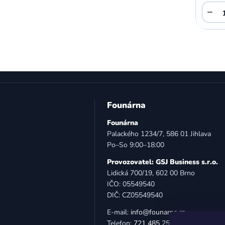
−
Z
á
Founárna
p
Founárna
a
Palackého 1234/7, 586 01 Jihlava
t
Po–So 9:00–18:00
í
Provozovatel: GSJ Business s.r.o.
Lidická 700/19, 602 00 Brno
IČO: 05549540
DIČ: CZ05549540
E-mail:
info@founarna.cz
Telefon:
721 485 258