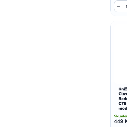
,
,
−
Motorola E5 Plus
Motorola G05
Motorola G04
Kní
Clas
Red
C75
mod
Sklad
449 