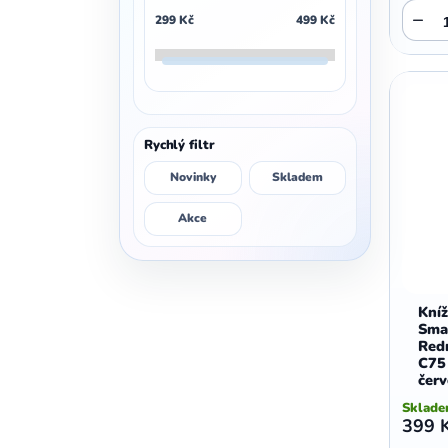
,
,
,
Vivo Y35
Vivo Y33
Vivo Y33s
,
−
,
Motorola Edge 50 Neo
Motorola G45
299
Kč
499
Kč
,
,
Vivo Y30
Vivo V23 5G
,
,
Motorola G42
Motorola G41
,
,
Vivo V23 Lite 5G
Vivo Y22
,
,
Motorola G40
Motorola Edge 40
,
,
,
Vivo V21 5G
Vivo V21s
Vivo Y21
,
,
Motorola Edge 40 Neo
Motorola G35 5G
,
,
,
Vivo Y21s
Vivo Y20
Vivo Y20a
,
,
Motorola G34 5G
Motorola G32
,
,
,
Vivo Y20i
Vivo Y20s
Vivo Y12s
,
,
Motorola E32
Motorola G31
Rychlý filtr
,
,
Vivo Y11s
Vivo Y10
Vivo Y01
,
,
Motorola G30
Motorola Edge 30
Novinky
Skladem
,
,
Motorola G24
Motorola G24 Power
,
,
Motorola G23
Motorola G22
Akce
,
,
Motorola E22
Motorola E20
,
,
Motorola Edge 20
Motorola G15
,
,
Motorola E15
Motorola G15 Power
Kní
,
,
Motorola G14
Motorola E14
Sma
,
,
Motorola G13
Motorola E13
Red
C75
,
,
Motorola G10
Motorola G10 Power
čer
,
,
Motorola G9 Play
Motorola E7 Plus
Sklad
,
,
Motorola E7
Motorola E7 Power
399 
,
,
Motorola G06
Motorola G06 Power