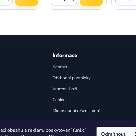
O
v
l
á
d
a
Informace
c
í
Kontakt
p
Obchodní podmínky
r
v
Vrácení zboží
k
y
Cookies
v
Mimosoudní řešení sporů
ý
p
Bezpečnost výrobků
i
aci obsahu a reklam, poskytování funkcí
s
Odmítnout