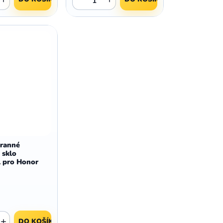
,
,
Huawei Nova 9
Huawei P9
,
,
Huawei P9 Lite
Huawei Ascend P8 Lite
,
,
Huawei Nova 8i
Huawei P8
,
,
Huawei P8 Lite
Huawei Y6p
,
,
Huawei Y6s
Huawei Y5p
,
,
Huawei Nova 3
Huawei Nova 3i
,
,
Huawei P Smart
Huawei P Smart Pro
Huawei P Smart Z
ranné
 sklo
l pro Honor
+
DO KOŠÍKU