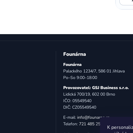
,
,
Motorola E5 Plus
Motorola G05
Motorola G04
Z
á
Founárna
p
Founárna
a
Palackého 1234/7, 586 01 Jihlava
t
Po–So 9:00–18:00
í
Provozovatel: GSJ Business s.r.o.
Lidická 700/19, 602 00 Brno
IČO: 05549540
DIČ: CZ05549540
E-mail:
info@founarna.cz
Telefon:
721 485 258
K personaliz