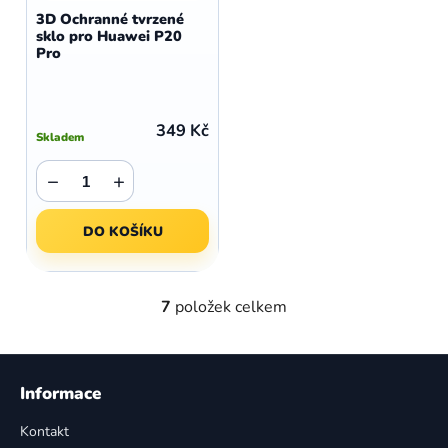
3D Ochranné tvrzené
sklo pro Huawei P20
Pro
349 Kč
Skladem
−
+
DO KOŠÍKU
7
položek celkem
O
v
l
Z
á
á
Informace
d
p
a
Kontakt
a