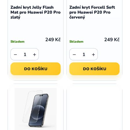
d
o
Zadní kryt Jelly Flash
Zadní kryt Forcell Soft
u
Mat pro Huawei P20 Pro
pro Huawei P20 Pro
d
zlatý
červený
k
u
t
k
ů
t
249 Kč
249 Kč
Skladem
Skladem
ů
−
+
−
+
DO KOŠÍKU
DO KOŠÍKU