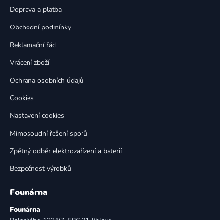
c
t
í
Doprava a platba
p
í
Obchodní podmínky
r
v
Reklamační řád
k
Vrácení zboží
y
v
Ochrana osobních údajů
ý
p
Cookies
i
Nastavení cookies
s
u
Mimosoudní řešení sporů
Zpětný odběr elektrozařízení a baterií
Bezpečnost výrobků
Founárna
Founárna