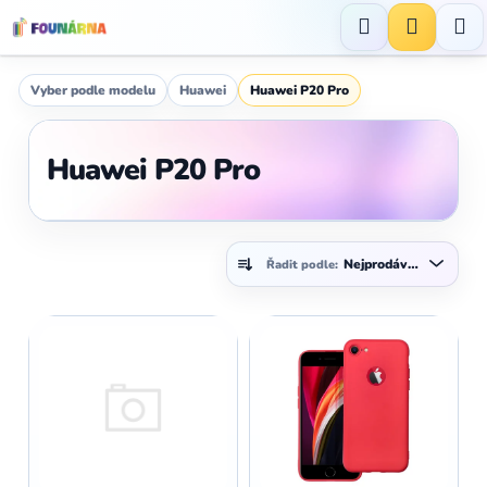
Přejít
na
Hledat
NÁKUP
obsah
KOŠÍK
Vyber podle modelu
Huawei
Huawei P20 Pro
Huawei P20 Pro
Ř
Nejprodávanější
Řadit podle:
a
z
V
e
ý
n
p
í
i
p
s
r
p
o
r