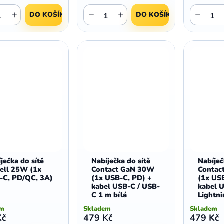
+
−
+
−
DO KOŠÍKU
DO KOŠÍKU
ječka do sítě
Nabíječka do sítě
Nabíječ
cell 25W (1x
Contact GaN 30W
Contac
-C, PD/QC, 3A)
(1x USB-C, PD) +
(1x US
kabel USB-C / USB-
kabel 
C 1 m bílá
Lightni
em
Skladem
Skladem
Kč
479 Kč
479 Kč