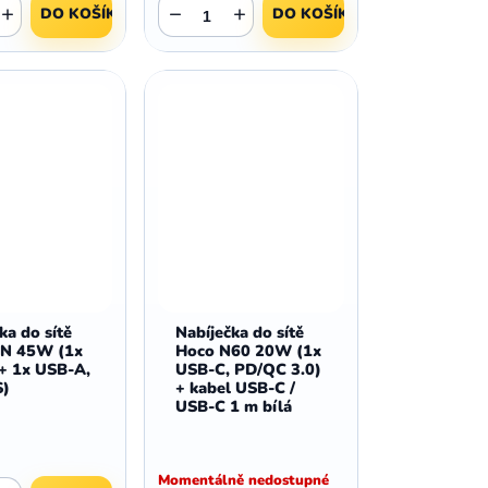
+
−
+
DO KOŠÍKU
DO KOŠÍKU
ka do sítě
Nabíječka do sítě
aN 45W (1x
Hoco N60 20W (1x
+ 1x USB-A,
USB-C, PD/QC 3.0)
S)
+ kabel USB-C /
USB-C 1 m bílá
Momentálně nedostupné