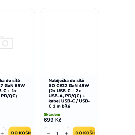
z
,
,
Huawei Nova 9
Huawei P9
e
,
,
Huawei P9 Lite
Huawei Ascend P8 Lite
n
,
,
Huawei Nova 8i
Huawei P8
í
,
,
Huawei P8 Lite
Huawei Y6p
p
,
,
Huawei Y6s
Huawei Y5p
,
,
r
Huawei Nova 3
Huawei Nova 3i
,
,
o
Huawei P Smart
Huawei P Smart Pro
d
Huawei P Smart Z
u
k
t
ka do sítě
Nabíječka do sítě
17 GaN 65W
XO CE22 GaN 45W
ů
B-C + 1x
(2x USB-C + 2x
 PD/QC)
USB-A, PD/QC) +
kabel USB-C / USB-
C 1 m bílá
Skladem
699 Kč
+
−
+
DO KOŠÍKU
DO KOŠÍKU