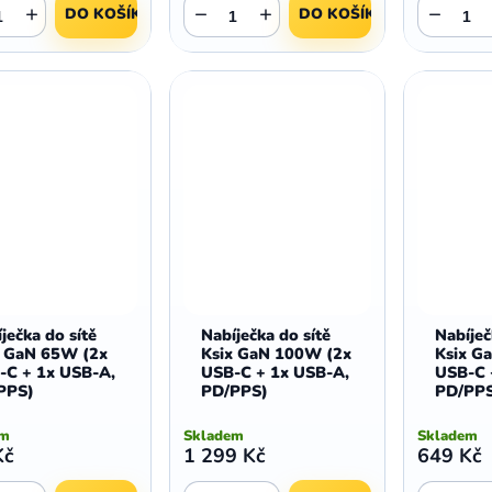
+
−
+
−
DO KOŠÍKU
DO KOŠÍKU
ječka do sítě
Nabíječka do sítě
Nabíječ
x GaN 65W (2x
Ksix GaN 100W (2x
Ksix G
-C + 1x USB-A,
USB-C + 1x USB-A,
USB-C 
PPS)
PD/PPS)
PD/PP
em
Skladem
Skladem
Kč
1 299 Kč
649 Kč