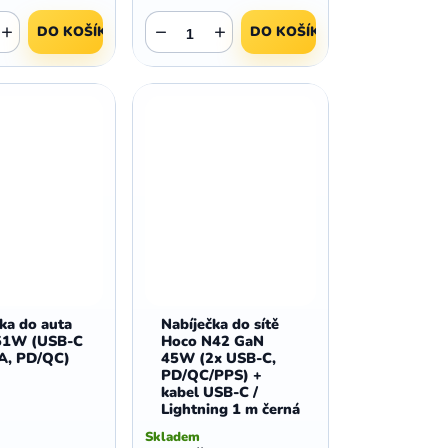
+
−
+
DO KOŠÍKU
DO KOŠÍKU
ka do auta
Nabíječka do sítě
51W (USB-C
Hoco N42 GaN
A, PD/QC)
45W (2x USB-C,
PD/QC/PPS) +
kabel USB-C /
Lightning 1 m černá
Skladem