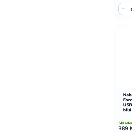
−
Nabí
For
USB
bílá
Sklad
389 