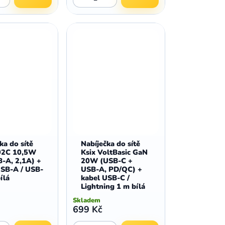
ka do sítě
Nabíječka do sítě
02C 10,5W
Ksix VoltBasic GaN
B-A, 2,1A) +
20W (USB-C +
USB-A / USB-
USB-A, PD/QC) +
ílá
kabel USB-C /
Lightning 1 m bílá
Skladem
699 Kč