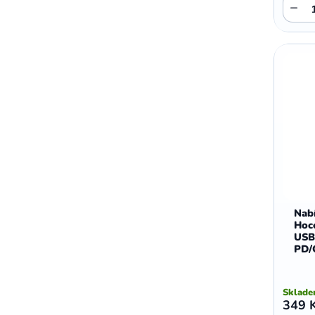
−
Nabí
Hoc
USB
PD/
Sklad
349 