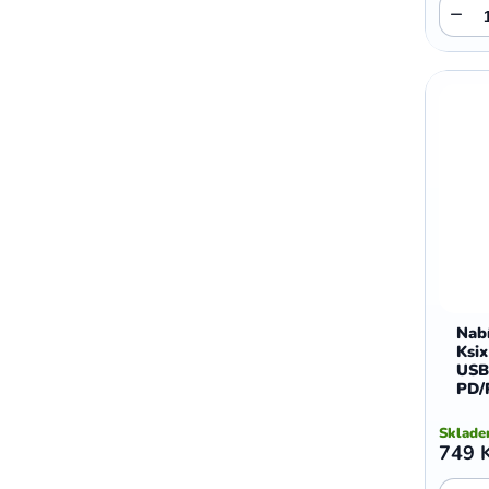
−
Nabí
Ksi
USB
PD/
Sklad
749 