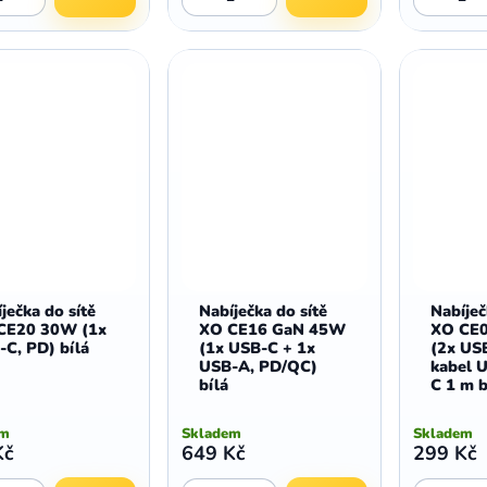
ječka do sítě
Nabíječka do sítě
Nabíječ
CE20 30W (1x
XO CE16 GaN 45W
XO CE
C, PD) bílá
(1x USB-C + 1x
(2x US
USB-A, PD/QC)
kabel 
bílá
C 1 m b
em
Skladem
Skladem
Kč
649 Kč
299 Kč