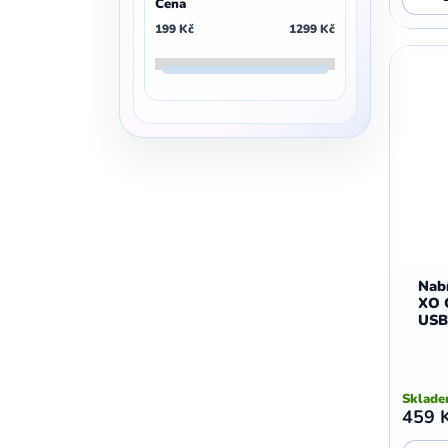
Cena
,
,
Motorola E5 Plus
Motorola G05
199
Kč
1299
Kč
Motorola G04
Nabí
XO 
USB-
Sklad
459 