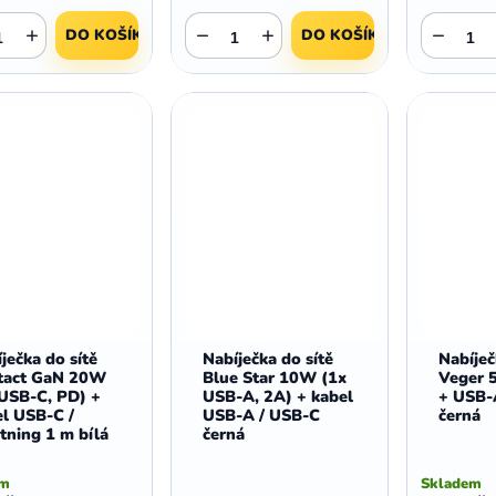
+
−
+
−
DO KOŠÍKU
DO KOŠÍKU
ječka do sítě
Nabíječka do sítě
Nabíječ
tact GaN 20W
Blue Star 10W (1x
Veger 
 USB-C, PD) +
USB-A, 2A) + kabel
+ USB-
l USB-C /
USB-A / USB-C
černá
tning 1 m bílá
černá
em
Skladem