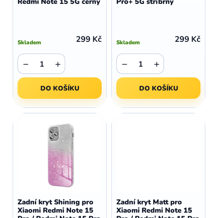
Redmi Note 15 5G černý
Pro+ 5G stříbrný
k
u
t
k
ů
t
299 Kč
299 Kč
Skladem
Skladem
ů
−
+
−
+
DO KOŠÍKU
DO KOŠÍKU
Zadní kryt Shining pro
Zadní kryt Matt pro
Xiaomi Redmi Note 15
Xiaomi Redmi Note 15