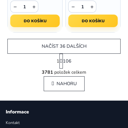
−
+
−
+
DO KOŠÍKU
DO KOŠÍKU
NAČÍST 36 DALŠÍCH
S
1
106
t
r
O
á
3781
položek celkem
v
n
l
k
NAHORU
á
o
d
v
a
á
Z
c
n
á
í
í
Informace
p
p
Kontakt
r
a