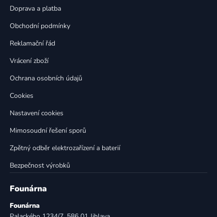
v
t
Doprava a platba
k
í
y
Obchodní podmínky
v
Reklamační řád
ý
p
Vrácení zboží
i
s
Ochrana osobních údajů
u
Cookies
Nastavení cookies
Mimosoudní řešení sporů
Zpětný odběr elektrozařízení a baterií
Bezpečnost výrobků
Founárna
Founárna
Palackého 1234/7, 586 01 Jihlava