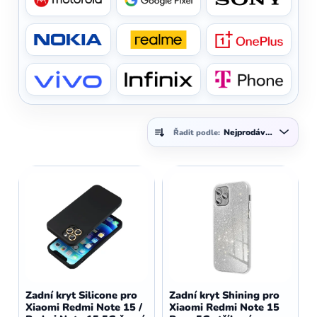
Ř
Nejprodávanější
Řadit podle:
a
z
V
e
ý
n
p
í
i
p
s
r
p
o
r
d
o
Zadní kryt Silicone pro
Zadní kryt Shining pro
u
Xiaomi Redmi Note 15 /
Xiaomi Redmi Note 15
d