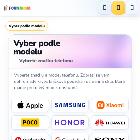
Přejít
na
Hledat
NÁKUP
obsah
KOŠÍK
Vyber podle modelu
Vyber podle
modelu
Vyberte značku telefonu
Vyberte značku a model telefonu. Zobrazí se vám
dohromady kryty, knížková pouzdra i ochranná skla, která
máme pro daný model dostupná.