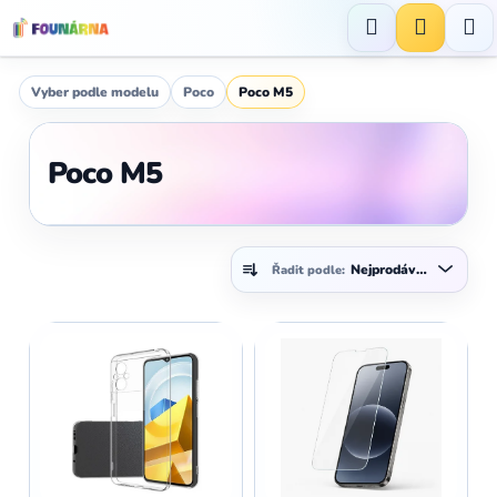
Přejít
na
Hledat
NÁKUP
obsah
KOŠÍK
Vyber podle modelu
Poco
Poco M5
Poco M5
Ř
Nejprodávanější
Řadit podle:
a
z
V
e
ý
n
p
í
i
p
s
r
p
o
r