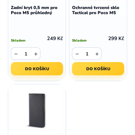
d
o
Zadní kryt 0,5 mm pro
Ochranné tvrzené sklo
u
Poco M5 průhledný
Tactical pro Poco M5
d
k
u
t
k
ů
t
249 Kč
299 Kč
Skladem
Skladem
ů
−
+
−
+
DO KOŠÍKU
DO KOŠÍKU