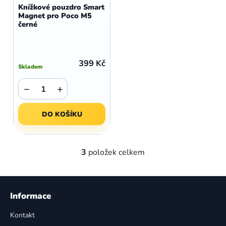
Knížkové pouzdro Smart
Magnet pro Poco M5
černé
399 Kč
Skladem
−
+
DO KOŠÍKU
3
položek celkem
O
v
l
Z
á
á
Informace
d
p
a
Kontakt
a
c