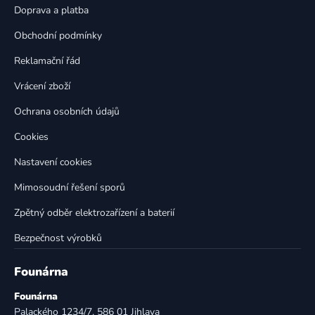
t
í
Doprava a platba
p
í
Obchodní podmínky
r
v
Reklamační řád
k
Vrácení zboží
y
v
Ochrana osobních údajů
ý
p
Cookies
i
Nastavení cookies
s
u
Mimosoudní řešení sporů
Zpětný odběr elektrozařízení a baterií
Bezpečnost výrobků
Founárna
Founárna
Palackého 1234/7, 586 01 Jihlava