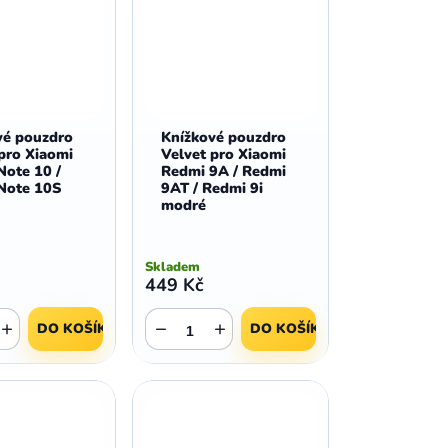
vé pouzdro
Knížkové pouzdro
pro Xiaomi
Velvet pro Xiaomi
Note 10 /
Redmi 9A / Redmi
Note 10S
9AT / Redmi 9i
modré
Skladem
449 Kč
+
−
+
DO KOŠÍKU
DO KOŠÍKU