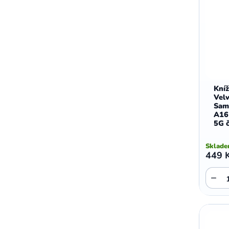
Kní
Velv
Sam
A16
5G 
Sklad
449 
−