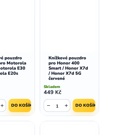
vé pouzdro
Knížkové pouzdro
pro Motorola
pro Honor 400
Motorola E30
Smart / Honor X7d
rola E20s
/ Honor X7d 5G
červené
Skladem
449 Kč
+
−
+
DO KOŠÍKU
DO KOŠÍKU