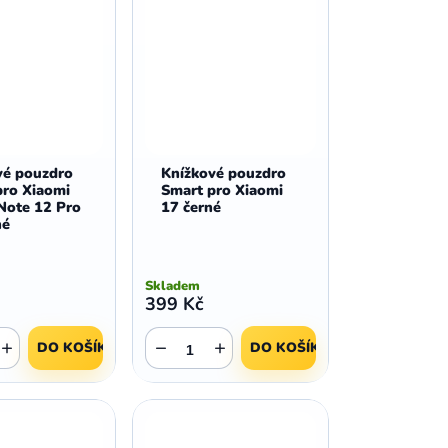
vé pouzdro
Knížkové pouzdro
pro Xiaomi
Smart pro Xiaomi
Note 12 Pro
17 černé
né
Skladem
399 Kč
+
−
+
DO KOŠÍKU
DO KOŠÍKU