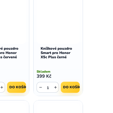
vé pouzdro
Knížkové pouzdro
pro Honor
Smart pro Honor
us červené
X5c Plus černé
Skladem
399 Kč
+
−
+
DO KOŠÍKU
DO KOŠÍKU