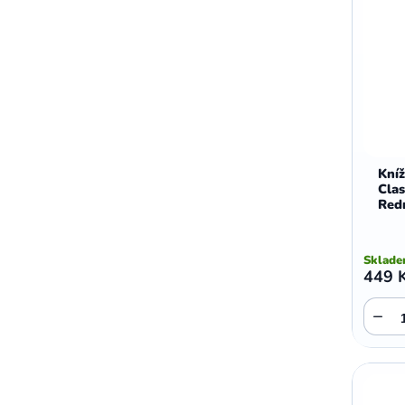
Kní
Clas
Red
Sklad
449 
−