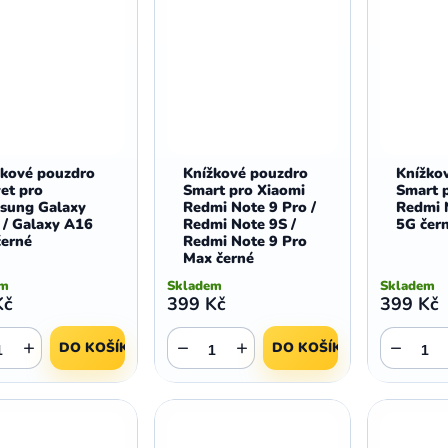
žkové pouzdro
Knížkové pouzdro
Knížko
et pro
Smart pro Xiaomi
Smart 
sung Galaxy
Redmi Note 9 Pro /
Redmi 
 / Galaxy A16
Redmi Note 9S /
5G čer
černé
Redmi Note 9 Pro
Max černé
em
Skladem
Skladem
Kč
399 Kč
399 Kč
+
−
+
−
DO KOŠÍKU
DO KOŠÍKU