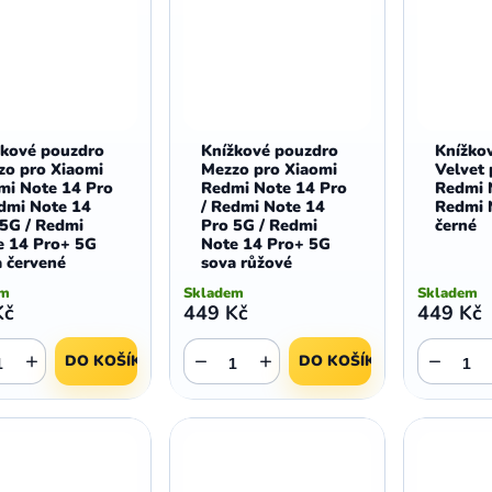
žkové pouzdro
Knížkové pouzdro
Knížko
zo pro Xiaomi
Mezzo pro Xiaomi
Velvet 
mi Note 14 Pro
Redmi Note 14 Pro
Redmi 
edmi Note 14
/ Redmi Note 14
Redmi 
 5G / Redmi
Pro 5G / Redmi
černé
e 14 Pro+ 5G
Note 14 Pro+ 5G
 červené
sova růžové
em
Skladem
Skladem
Kč
449 Kč
449 Kč
+
−
+
−
DO KOŠÍKU
DO KOŠÍKU