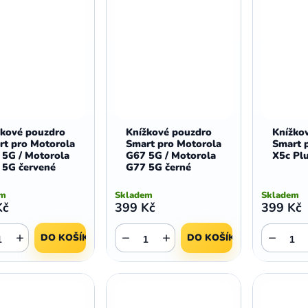
žkové pouzdro
Knížkové pouzdro
Knížko
rt pro Motorola
Smart pro Motorola
Smart 
 5G / Motorola
G67 5G / Motorola
X5c Pl
 5G červené
G77 5G černé
em
Skladem
Skladem
Kč
399 Kč
399 Kč
+
−
+
−
DO KOŠÍKU
DO KOŠÍKU