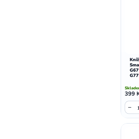
Kní
Sma
G67
G77
Sklad
399 
−