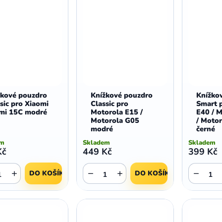
žkové pouzdro
Knížkové pouzdro
Knížko
sic pro Xiaomi
Classic pro
Smart 
mi 15C modré
Motorola E15 /
E40 / 
Motorola G05
/ Moto
modré
černé
em
Skladem
Skladem
Kč
449 Kč
399 Kč
+
−
+
−
DO KOŠÍKU
DO KOŠÍKU