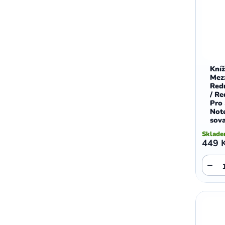
,
,
Motorola E5 Plus
Motorola G05
Motorola G04
Kní
Mez
Red
/ R
Pro
Not
sova
Sklad
449 
−