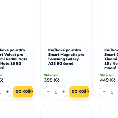
žkové pouzdro
Knížkové pouzdro
Knížko
t Velvet pro
Smart Magnetic pro
Smart C
omi Redmi Note
Samsung Galaxy
Xiaomi
 Note 15 5G
A33 5G černé
15 / No
ré
modré
em
Skladem
Skladem
Kč
399 Kč
449 Kč
+
−
+
−
DO KOŠÍKU
DO KOŠÍKU