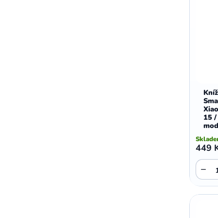
Kní
Smar
Xia
15 /
mod
Sklad
449 
−