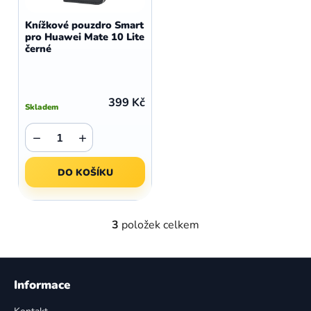
Knížkové pouzdro Smart
pro Huawei Mate 10 Lite
černé
399 Kč
Skladem
−
+
DO KOŠÍKU
3
položek celkem
O
v
l
Z
á
á
Informace
d
p
a