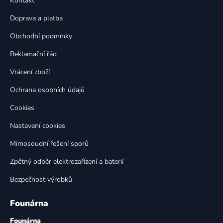
Kontakt
a
c
t
í
Doprava a platba
p
í
Obchodní podmínky
r
v
Reklamační řád
k
Vrácení zboží
y
v
Ochrana osobních údajů
ý
p
Cookies
i
Nastavení cookies
s
u
Mimosoudní řešení sporů
Zpětný odběr elektrozařízení a baterií
Bezpečnost výrobků
Founárna
Founárna