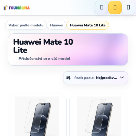
Přejít
na
Hledat
NÁKUP
obsah
KOŠÍK
Vyber podle modelu
Huawei
Huawei Mate 10 Lite
Huawei Mate 10
Lite
Příslušenství pro váš model
Ř
Nejprodávanější
Řadit podle:
a
z
V
e
ý
n
p
í
i
p
s
r
p