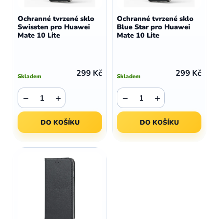
o
r
d
o
Ochranné tvrzené sklo
Ochranné tvrzené sklo
u
Swissten pro Huawei
Blue Star pro Huawei
d
Mate 10 Lite
Mate 10 Lite
k
u
t
k
ů
t
299 Kč
299 Kč
Skladem
Skladem
ů
−
+
−
+
DO KOŠÍKU
DO KOŠÍKU