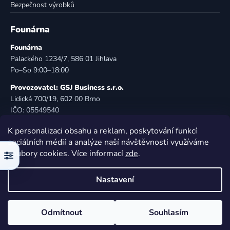
Bezpečnost výrobků
Founárna
Founárna
Palackého 1234/7, 586 01 Jihlava
Po–So 9:00–18:00
Provozovatel: GSJ Business s.r.o.
Lidická 700/19, 602 00 Brno
IČO: 05549540
DIČ: CZ05549540
K personalizaci obsahu a reklam, poskytování funkcí
E-mail:
info@founarna.cz
sociálních médií a analýze naší návštěvnosti využíváme
Telefon:
721 485 258
soubory cookies. Více informací
zde
.
Filtr
© Founárna. Všechna práva vyhrazena.
Nastavení
Vytvořil Shoptet
Odmítnout
Souhlasím
Copyright 2026
Founárna
. Všechna práva vyhrazena.
Upravit nastavení cookies