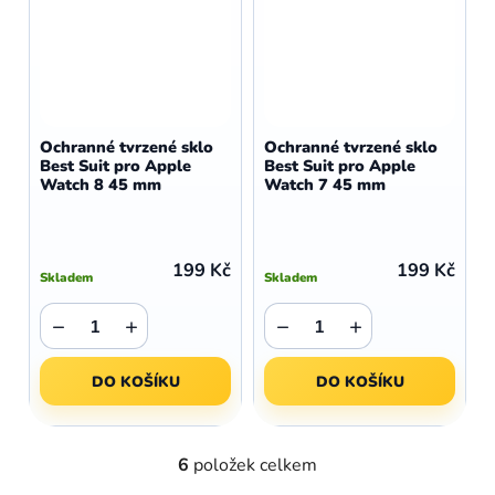
Ochranné tvrzené sklo
Ochranné tvrzené sklo
Best Suit pro Apple
Best Suit pro Apple
Watch 8 45 mm
Watch 7 45 mm
199 Kč
199 Kč
Skladem
Skladem
−
+
−
+
DO KOŠÍKU
DO KOŠÍKU
6
položek celkem
O