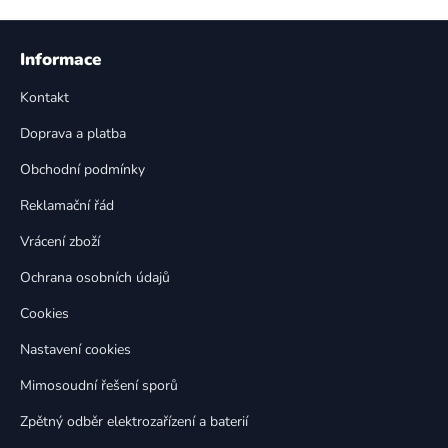
v
l
Z
á
á
Informace
d
p
a
Kontakt
a
c
t
í
Doprava a platba
p
í
Obchodní podmínky
r
v
Reklamační řád
k
Vrácení zboží
y
v
Ochrana osobních údajů
ý
p
Cookies
i
Nastavení cookies
s
u
Mimosoudní řešení sporů
Zpětný odběr elektrozařízení a baterií