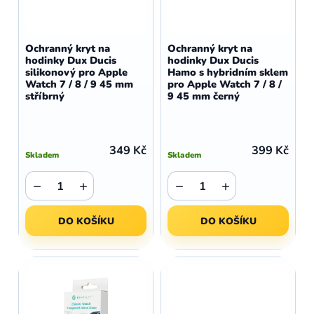
r
p
o
r
d
o
Ochranný kryt na
Ochranný kryt na
u
hodinky Dux Ducis
hodinky Dux Ducis
d
silikonový pro Apple
Hamo s hybridním sklem
k
u
Watch 7 / 8 / 9 45 mm
pro Apple Watch 7 / 8 /
t
stříbrný
9 45 mm černý
k
ů
t
ů
349 Kč
399 Kč
Skladem
Skladem
−
+
−
+
DO KOŠÍKU
DO KOŠÍKU