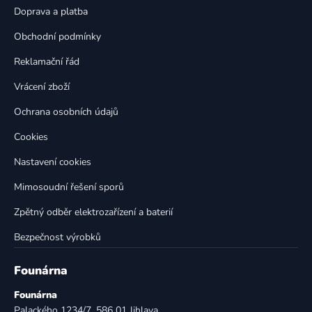
t
í
Doprava a platba
p
í
Obchodní podmínky
r
v
Reklamační řád
k
Vrácení zboží
y
v
Ochrana osobních údajů
ý
p
Cookies
i
Nastavení cookies
s
u
Mimosoudní řešení sporů
Zpětný odběr elektrozařízení a baterií
Bezpečnost výrobků
Founárna
Founárna
Palackého 1234/7, 586 01 Jihlava