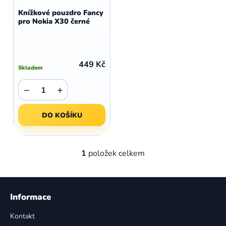
d
o
Knížkové pouzdro Fancy
u
pro Nokia X30 černé
d
k
u
t
k
ů
t
449 Kč
Skladem
ů
−
+
DO KOŠÍKU
1
položek celkem
O
v
l
Z
á
á
Informace
d
p
a
Kontakt
a
c