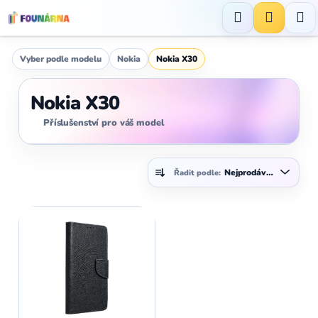
Přejít
na
Hledat
NÁKUP
obsah
KOŠÍK
Vyber podle modelu
Nokia
Nokia X30
Nokia X30
Příslušenství pro váš model
Ř
Nejprodávanější
Řadit podle:
a
z
V
e
ý
n
p
í
i
p
s
r
p
o
r