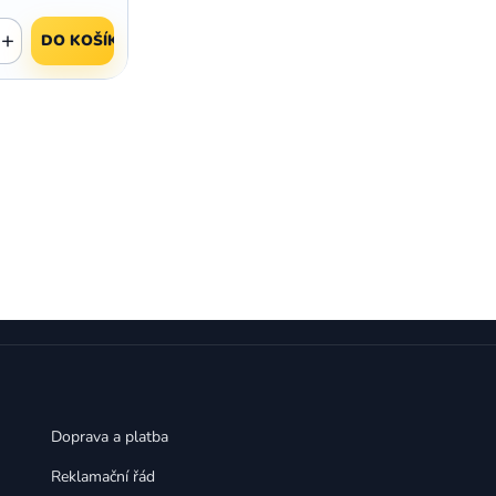
,
,
Huawei Nova 9
Huawei P9
+
,
,
Huawei P9 Lite
Huawei Ascend P8 Lite
DO KOŠÍKU
,
,
Huawei Nova 8i
Huawei P8
,
,
Huawei P8 Lite
Huawei Y6p
,
,
Huawei Y6s
Huawei Y5p
,
,
Huawei Nova 3
Huawei Nova 3i
,
,
Huawei P Smart
Huawei P Smart Pro
Huawei P Smart Z
Doprava a platba
Reklamační řád