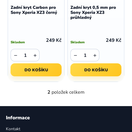
d
o
Zadní kryt Carbon pro
Zadní kryt 0,5 mm pro
u
Sony Xperia XZ3 černý
Sony Xperia XZ3
d
průhledný
k
u
t
k
ů
t
249 Kč
249 Kč
Skladem
Skladem
ů
−
+
−
+
DO KOŠÍKU
DO KOŠÍKU
2
položek celkem
O
v
l
Z
á
á
Informace
d
p
a
Kontakt