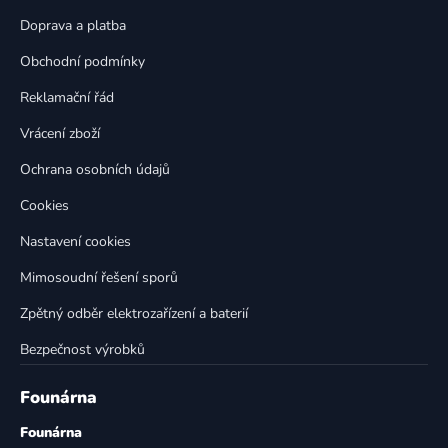
a
c
t
í
Doprava a platba
p
í
Obchodní podmínky
r
v
Reklamační řád
k
Vrácení zboží
y
v
Ochrana osobních údajů
ý
p
Cookies
i
Nastavení cookies
s
u
Mimosoudní řešení sporů
Zpětný odběr elektrozařízení a baterií
Bezpečnost výrobků
Founárna
Founárna