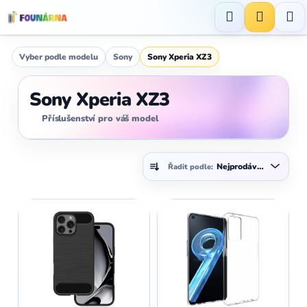
Přejít
na
Hledat
NÁKUP
obsah
KOŠÍK
Vyber podle modelu
Sony
Sony Xperia XZ3
Sony Xperia XZ3
Příslušenství pro váš model
Ř
Nejprodávanější
Řadit podle:
a
z
V
e
ý
n
p
í
i
p
s
r
p
o
r