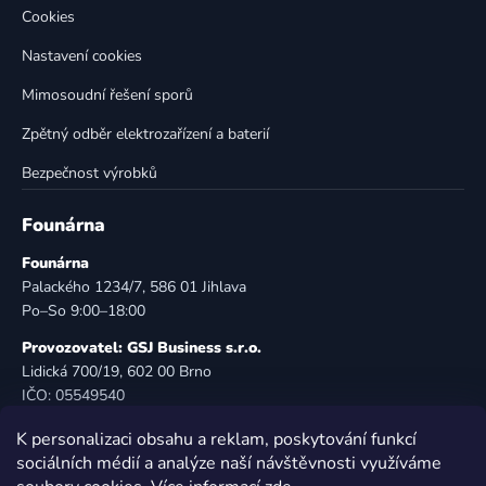
Cookies
Nastavení cookies
Mimosoudní řešení sporů
Zpětný odběr elektrozařízení a baterií
Bezpečnost výrobků
Founárna
Founárna
Palackého 1234/7, 586 01 Jihlava
Po–So 9:00–18:00
Provozovatel: GSJ Business s.r.o.
Lidická 700/19, 602 00 Brno
IČO: 05549540
DIČ: CZ05549540
K personalizaci obsahu a reklam, poskytování funkcí
E-mail:
info@founarna.cz
sociálních médií a analýze naší návštěvnosti využíváme
Telefon:
721 485 258