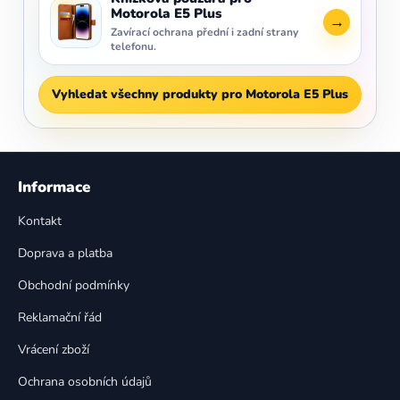
Motorola E5 Plus
→
Zavírací ochrana přední i zadní strany
telefonu.
Vyhledat všechny produkty pro Motorola E5 Plus
Z
á
Informace
p
Kontakt
a
t
Doprava a platba
í
Obchodní podmínky
Reklamační řád
Vrácení zboží
Ochrana osobních údajů