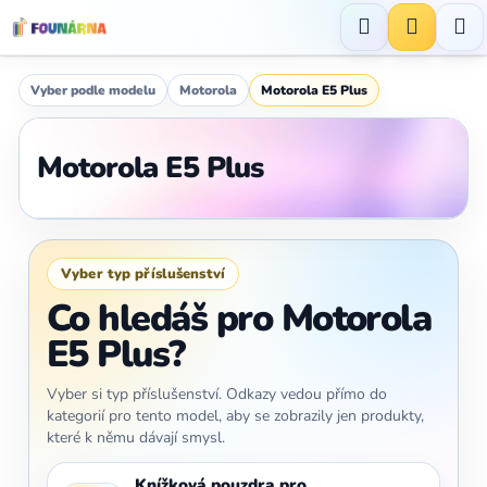
Přejít
na
Hledat
NÁKUP
obsah
KOŠÍK
Vyber podle modelu
Motorola
Motorola E5 Plus
Motorola E5 Plus
Vyber typ příslušenství
Co hledáš pro Motorola
E5 Plus?
Vyber si typ příslušenství. Odkazy vedou přímo do
kategorií pro tento model, aby se zobrazily jen produkty,
které k němu dávají smysl.
Knížková pouzdra pro