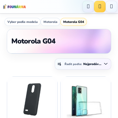
Přejít
na
Hledat
NÁKUP
obsah
KOŠÍK
Vyber podle modelu
Motorola
Motorola G04
Motorola G04
Ř
Nejprodávanější
Řadit podle:
a
z
V
e
ý
n
p
í
i
p
s
r
p
o
r