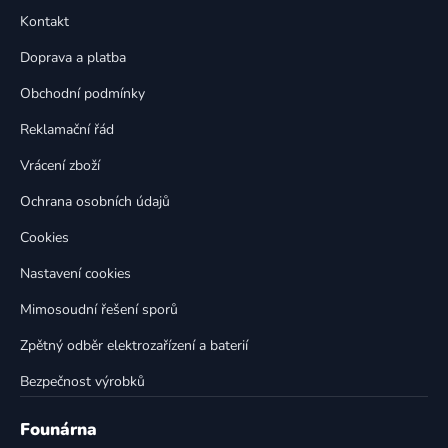
p
a
Kontakt
a
c
t
í
Doprava a platba
p
í
Obchodní podmínky
r
v
Reklamační řád
k
Vrácení zboží
y
v
Ochrana osobních údajů
ý
p
Cookies
i
Nastavení cookies
s
u
Mimosoudní řešení sporů
Zpětný odběr elektrozařízení a baterií
Bezpečnost výrobků
Founárna