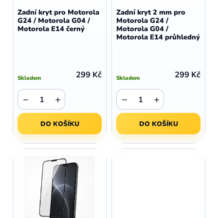
d
o
Zadní kryt pro Motorola
Zadní kryt 2 mm pro
u
G24 / Motorola G04 /
Motorola G24 /
d
Motorola E14 černý
Motorola G04 /
k
u
Motorola E14 průhledný
t
k
ů
t
ů
299 Kč
299 Kč
Skladem
Skladem
−
+
−
+
DO KOŠÍKU
DO KOŠÍKU