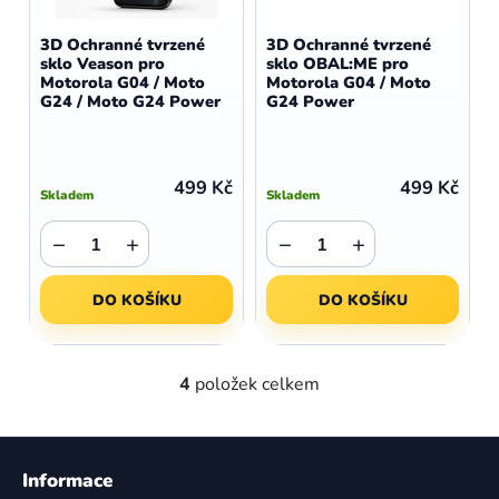
3D Ochranné tvrzené
3D Ochranné tvrzené
sklo Veason pro
sklo OBAL:ME pro
Motorola G04 / Moto
Motorola G04 / Moto
G24 / Moto G24 Power
G24 Power
499 Kč
499 Kč
Skladem
Skladem
−
+
−
+
DO KOŠÍKU
DO KOŠÍKU
4
položek celkem
O
v
l
Z
á
á
Informace
d