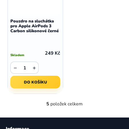
Pouzdro na sluchátka
pro Apple AirPods 3
Carbon silikonové černé
249 Kč
Skladem
−
+
DO KOŠÍKU
5
položek celkem
O
v
l
Z
á
á
Informace