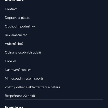
d
p
a
Kontakt
a
c
t
í
Doprava a platba
p
í
Obchodní podmínky
r
v
Reklamační řád
k
Vrácení zboží
y
v
Ochrana osobních údajů
ý
p
Cookies
i
Nastavení cookies
s
u
Mimosoudní řešení sporů
Zpětný odběr elektrozařízení a baterií
Bezpečnost výrobků
Founárna