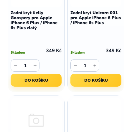
o
r
d
o
Zadní kryt iJelly
Zadní kryt Unicorn 001
u
Goospery pro Apple
pro Apple iPhone 6 Plus
d
iPhone 6 Plus / iPhone
/ iPhone 6s Plus
k
u
6s Plus zlatý
t
k
ů
t
ů
349 Kč
349 Kč
Skladem
Skladem
−
+
−
+
DO KOŠÍKU
DO KOŠÍKU