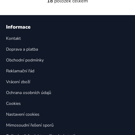
18
položek celkem
O
v
l
Z
á
á
Informace
d
p
a
Kontakt
a
c
t
í
Doprava a platba
p
í
Obchodní podmínky
r
v
Reklamační řád
k
Vrácení zboží
y
v
Ochrana osobních údajů
ý
p
Cookies
i
Nastavení cookies
s
u
Mimosoudní řešení sporů