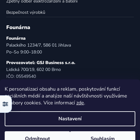
Zpětný odběr elektrozařízení a baterií
Bezpečnost výrobků
Founárna
Founárna
Palackého 1234/7, 586 01 Jihlava
Po–So 9:00–18:00
Provozovatel: GSJ Business s.r.o.
Lidická 700/19, 602 00 Brno
IČO: 05549540
DIČ: CZ05549540
K personalizaci obsahu a reklam, poskytování funkcí
E-mail:
info@founarna.cz
sociálních médií a analýze naší návštěvnosti využíváme
Telefon:
721 485 258
soubory cookies. Více informací
zde
.
Filtr
© Founárna. Všechna práva vyhrazena.
Nastavení
Vytvořil Shoptet
Odmítnout
Souhlasím