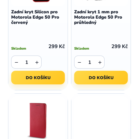
o
r
d
o
Zadní kryt Silicon pro
Zadní kryt 1 mm pro
u
Motorola Edge 50 Pro
Motorola Edge 50 Pro
d
červený
průhledný
k
u
t
k
ů
t
299 Kč
299 Kč
Skladem
Skladem
ů
−
+
−
+
DO KOŠÍKU
DO KOŠÍKU