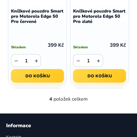
Knížkové pouzdro Smart
Knížkové pouzdro Smart
pro Motorola Edge 50
pro Motorola Edge 50
Pro červené
Pro zlaté
399 Kč
399 Kč
Skladem
Skladem
−
+
−
+
DO KOŠÍKU
DO KOŠÍKU
4
položek celkem
O
v
l
Z
á
á
Informace
d
p
a