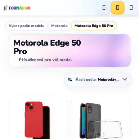
Přejít
na
Hledat
NÁKUP
obsah
KOŠÍK
Vyber podle modelu
Motorola
Motorola Edge 50 Pro
Motorola Edge 50
Pro
Příslušenství pro váš model
Ř
Nejprodávanější
Řadit podle:
a
z
V
e
ý
n
p
í
i
p
s
r
p