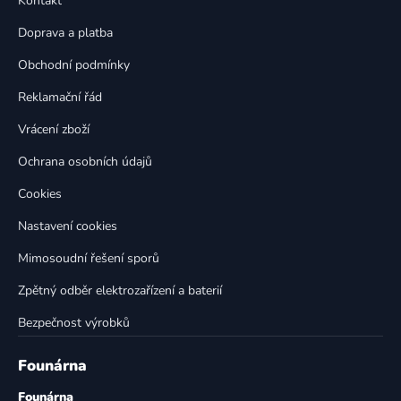
Kontakt
a
c
t
í
Doprava a platba
p
í
Obchodní podmínky
r
v
Reklamační řád
k
Vrácení zboží
y
v
Ochrana osobních údajů
ý
p
Cookies
i
Nastavení cookies
s
u
Mimosoudní řešení sporů
Zpětný odběr elektrozařízení a baterií
Bezpečnost výrobků
Founárna
Founárna