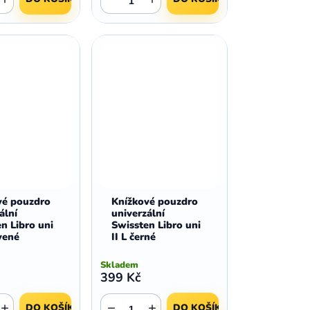
,
,
Huawei Nova 9
Huawei P9
,
,
Huawei P9 Lite
Huawei Ascend P8 Lite
,
,
Huawei Nova 8i
Huawei P8
,
,
Huawei P8 Lite
Huawei Y6p
,
,
Huawei Y6s
Huawei Y5p
,
,
Huawei Nova 3
Huawei Nova 3i
,
,
Huawei P Smart
Huawei P Smart Pro
Huawei P Smart Z
vé pouzdro
Knížkové pouzdro
ální
univerzální
n Libro uni
Swissten Libro uni
rvené
II L černé
Skladem
399 Kč
+
−
+
DO KOŠÍKU
DO KOŠÍKU