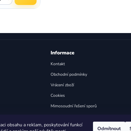
O
v
l
á
d
a
Informace
c
í
Kontakt
p
Obchodní podmínky
r
v
Vrácení zboží
k
y
Cookies
v
Mimosoudní řešení sporů
ý
p
Bezpečnost výrobků
i
aci obsahu a reklam, poskytování funkcí
s
Odmítnout