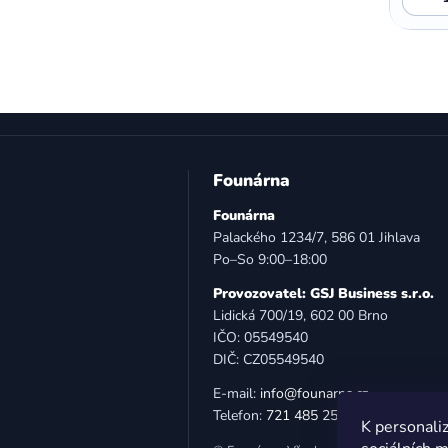
Z
á
Founárna
p
Founárna
a
Palackého 1234/7, 586 01 Jihlava
t
Po–So 9:00–18:00
í
Provozovatel: GSJ Business s.r.o.
Lidická 700/19, 602 00 Brno
IČO: 05549540
DIČ: CZ05549540
E-mail:
info@founarna.cz
Telefon:
721 485 258
K personaliz