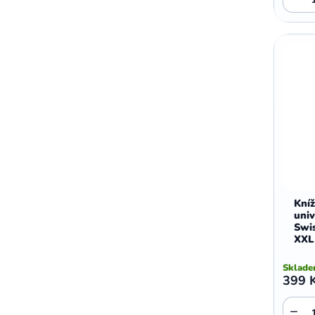
,
,
Motorola E5 Plus
Motorola G05
Motorola G04
Kní
univ
Swis
XXL
Sklad
399 
−