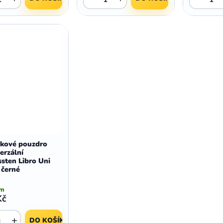
žkové pouzdro
erzální
sten Libro Uni
 černé
em
Kč
+
DO KOŠÍKU