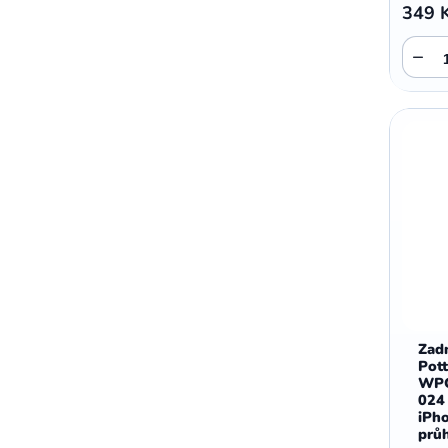
349 
−
Zadn
Pott
WP
024
iPh
prů