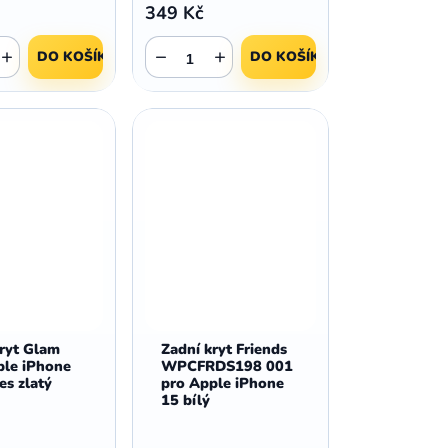
349 Kč
+
−
+
DO KOŠÍKU
DO KOŠÍKU
kryt Glam
Zadní kryt Friends
ple iPhone
WPCFRDS198 001
es zlatý
pro Apple iPhone
15 bílý