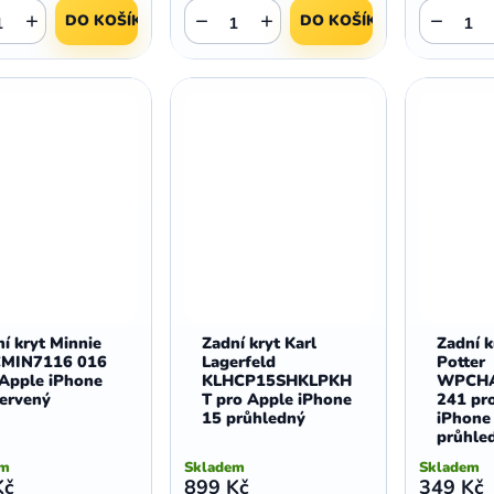
+
−
+
−
DO KOŠÍKU
DO KOŠÍKU
í kryt Minnie
Zadní kryt Karl
Zadní k
MIN7116 016
Lagerfeld
Potter
 Apple iPhone
KLHCP15SHKLPKH
WPCHA
červený
T pro Apple iPhone
241 pr
15 průhledný
iPhone
průhle
em
Skladem
Skladem
Kč
899 Kč
349 Kč