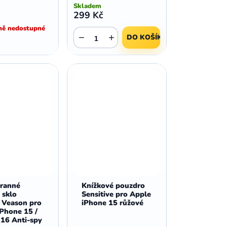
Skladem
299 Kč
ě nedostupné
−
+
DO KOŠÍKU
ranné
Knížkové pouzdro
 sklo
Sensitive pro Apple
y Veason pro
iPhone 15 růžové
Phone 15 /
 16 Anti-spy