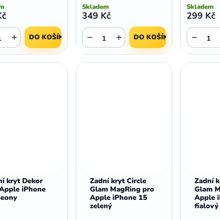
em
Skladem
Skladem
Kč
349 Kč
299 Kč
+
−
+
−
DO KOŠÍKU
DO KOŠÍKU
í kryt Dekor
Zadní kryt Circle
Zadní k
 Apple iPhone
Glam MagRing pro
Glam M
peony
Apple iPhone 15
Apple 
zelený
fialový