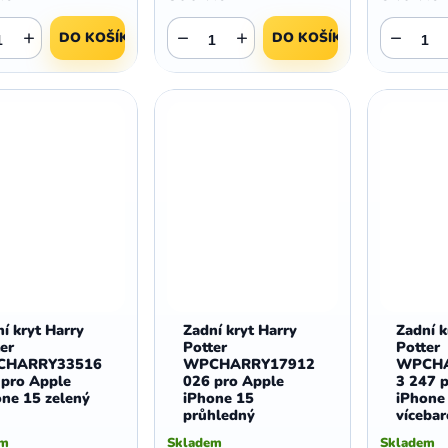
+
−
+
−
DO KOŠÍKU
DO KOŠÍKU
í kryt Harry
Zadní kryt Harry
Zadní k
er
Potter
Potter
CHARRY33516
WPCHARRY17912
WPCHA
 pro Apple
026 pro Apple
3 247 
ne 15 zelený
iPhone 15
iPhone
průhledný
víceba
em
Skladem
Skladem