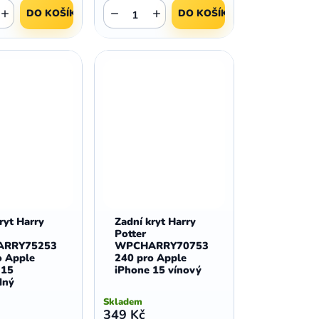
+
−
+
DO KOŠÍKU
DO KOŠÍKU
ryt Harry
Zadní kryt Harry
Potter
RRY75253
WPCHARRY70753
o Apple
240 pro Apple
 15
iPhone 15 vínový
dný
Skladem
349 Kč