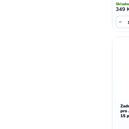
Sklad
349 
−
Zadn
pro
15 