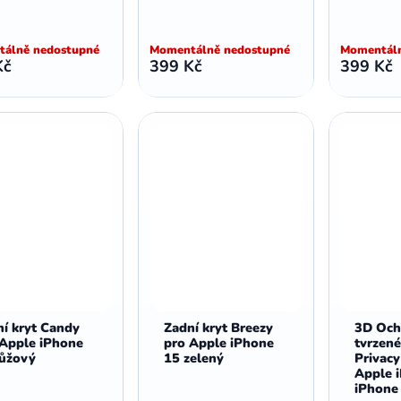
álně nedostupné
Momentálně nedostupné
Momentáln
Kč
399 Kč
399 Kč
í kryt Candy
Zadní kryt Breezy
3D Och
 Apple iPhone
pro Apple iPhone
tvrzené
růžový
15 zelený
Privac
Apple i
iPhone