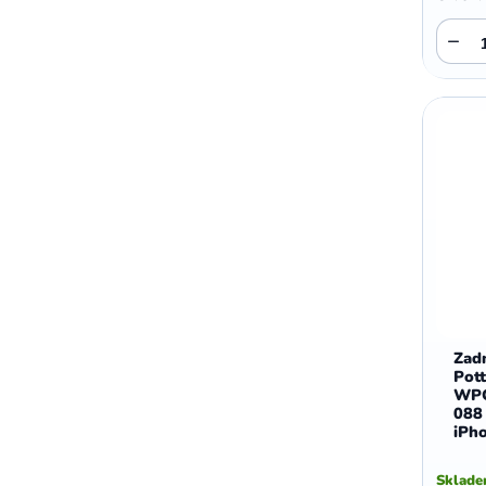
−
Zadn
Pott
WP
088
iPho
Sklad