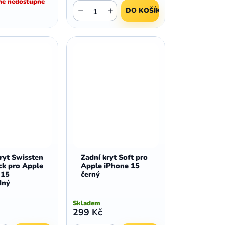
ě nedostupné
,
,
Huawei Nova 9
Huawei P9
−
+
DO KOŠÍKU
,
,
Huawei P9 Lite
Huawei Ascend P8 Lite
,
,
Huawei Nova 8i
Huawei P8
,
,
Huawei P8 Lite
Huawei Y6p
,
,
Huawei Y6s
Huawei Y5p
,
,
Huawei Nova 3
Huawei Nova 3i
,
,
Huawei P Smart
Huawei P Smart Pro
Huawei P Smart Z
ryt Swissten
Zadní kryt Soft pro
ck pro Apple
Apple iPhone 15
 15
černý
dný
Skladem
299 Kč