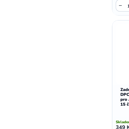
−
,
,
Motorola E5 Plus
Motorola G05
Motorola G04
Zadn
DPC
pro
15 
Sklad
349 