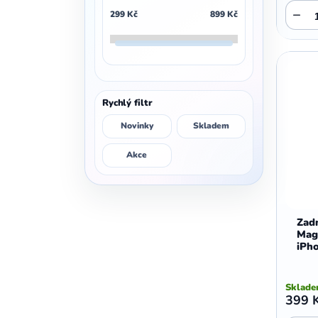
,
,
,
Vivo Y35
Vivo Y33
Vivo Y33s
,
,
−
Motorola Edge 50 Neo
Motorola G45
299
Kč
899
Kč
,
,
Vivo Y30
Vivo V23 5G
,
,
Motorola G42
Motorola G41
,
,
Vivo V23 Lite 5G
Vivo Y22
,
,
Motorola G40
Motorola Edge 40
,
,
,
Vivo V21 5G
Vivo V21s
Vivo Y21
,
,
Motorola Edge 40 Neo
Motorola G35 5G
,
,
,
Vivo Y21s
Vivo Y20
Vivo Y20a
,
,
Motorola G34 5G
Motorola G32
,
,
,
Vivo Y20i
Vivo Y20s
Vivo Y12s
,
,
Motorola E32
Motorola G31
Rychlý filtr
,
,
Vivo Y11s
Vivo Y10
Vivo Y01
,
,
Motorola G30
Motorola Edge 30
Novinky
Skladem
,
,
Motorola G24
Motorola G24 Power
,
,
Motorola G23
Motorola G22
Akce
,
,
Motorola E22
Motorola E20
,
,
Motorola Edge 20
Motorola G15
,
,
Motorola E15
Motorola G15 Power
Zadn
,
,
Motorola G14
Motorola E14
Mag
,
,
Motorola G13
Motorola E13
iPh
,
,
Motorola G10
Motorola G10 Power
,
,
Motorola G9 Play
Motorola E7 Plus
Sklad
,
,
Motorola E7
Motorola E7 Power
399 
,
,
Motorola G06
Motorola G06 Power