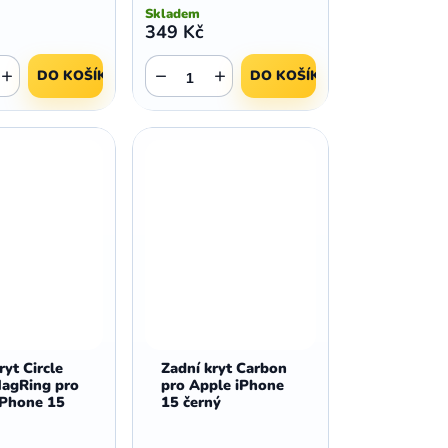
Skladem
349 Kč
+
−
+
DO KOŠÍKU
DO KOŠÍKU
ryt Circle
Zadní kryt Carbon
agRing pro
pro Apple iPhone
iPhone 15
15 černý