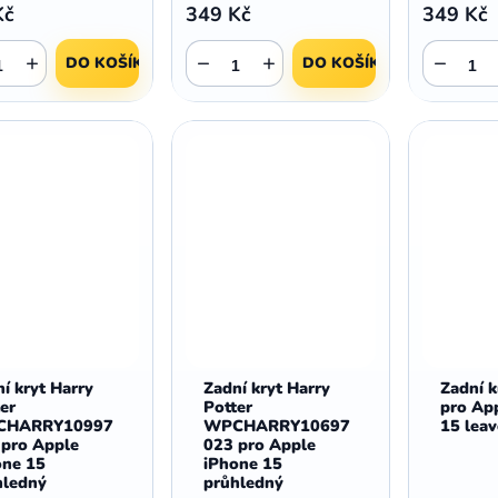
Kč
349 Kč
349 Kč
+
−
+
−
DO KOŠÍKU
DO KOŠÍKU
í kryt Harry
Zadní kryt Harry
Zadní 
er
Potter
pro Ap
CHARRY10997
WPCHARRY10697
15 leav
 pro Apple
023 pro Apple
one 15
iPhone 15
hledný
průhledný