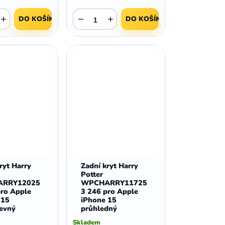
+
−
+
DO KOŠÍKU
DO KOŠÍKU
ryt Harry
Zadní kryt Harry
Potter
RRY12025
WPCHARRY11725
pro Apple
3 246 pro Apple
 15
iPhone 15
revný
průhledný
Skladem