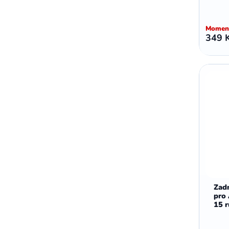
Moment
349 
Zadn
pro
15 