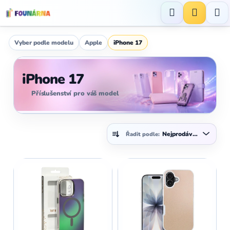
Přejít
na
Hledat
NÁKUP
obsah
KOŠÍK
Vyber podle modelu
Apple
iPhone 17
iPhone 17
Příslušenství pro váš model
Ř
Nejprodávanější
Řadit podle:
a
z
V
e
ý
n
p
í
i
p
s
r
p