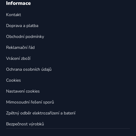
á
Informace
d
p
a
Kontakt
a
c
t
í
Doprava a platba
p
í
Obchodní podmínky
r
v
Reklamační řád
k
Vrácení zboží
y
v
Ochrana osobních údajů
ý
p
Cookies
i
Nastavení cookies
s
u
Mimosoudní řešení sporů
Zpětný odběr elektrozařízení a baterií
Bezpečnost výrobků