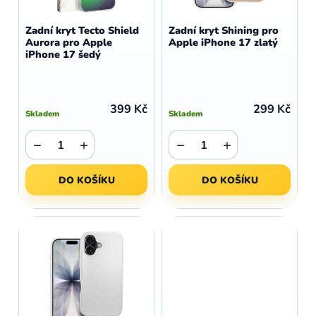
o
r
d
o
Zadní kryt Tecto Shield
Zadní kryt Shining pro
u
Aurora pro Apple
Apple iPhone 17 zlatý
d
iPhone 17 šedý
k
u
t
k
ů
t
399 Kč
299 Kč
Skladem
Skladem
ů
−
+
−
+
DO KOŠÍKU
DO KOŠÍKU