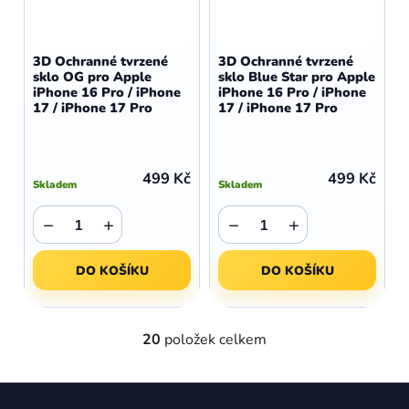
3D Ochranné tvrzené
3D Ochranné tvrzené
sklo OG pro Apple
sklo Blue Star pro Apple
iPhone 16 Pro / iPhone
iPhone 16 Pro / iPhone
17 / iPhone 17 Pro
17 / iPhone 17 Pro
499 Kč
499 Kč
Skladem
Skladem
−
+
−
+
DO KOŠÍKU
DO KOŠÍKU
20
položek celkem
O
v
l
Z
á