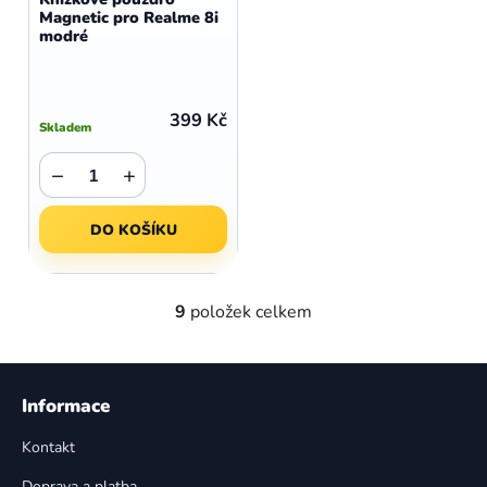
Magnetic pro Realme 8i
modré
399 Kč
Skladem
−
+
DO KOŠÍKU
9
položek celkem
O
v
l
Z
á
á
Informace
d
p
a
Kontakt
a
c
Doprava a platba