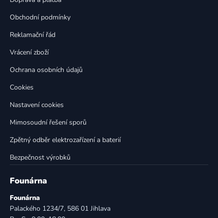
t
í
p
í
Obchodní podmínky
r
v
Reklamační řád
k
Vrácení zboží
y
v
Ochrana osobních údajů
ý
p
Cookies
i
Nastavení cookies
s
u
Mimosoudní řešení sporů
Zpětný odběr elektrozařízení a baterií
Bezpečnost výrobků
Founárna
Founárna
Palackého 1234/7, 586 01 Jihlava