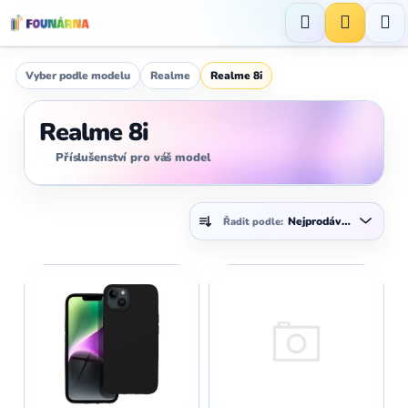
Přejít
na
Hledat
NÁKUP
obsah
KOŠÍK
Vyber podle modelu
Realme
Realme 8i
Realme 8i
Příslušenství pro váš model
Ř
Nejprodávanější
Řadit podle:
a
z
V
e
ý
n
p
í
i
p
s
r
p
o
r