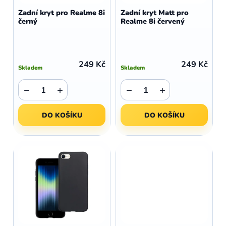
d
o
Zadní kryt pro Realme 8i
Zadní kryt Matt pro
u
černý
Realme 8i červený
d
k
u
t
k
ů
t
249 Kč
249 Kč
Skladem
Skladem
ů
−
+
−
+
DO KOŠÍKU
DO KOŠÍKU