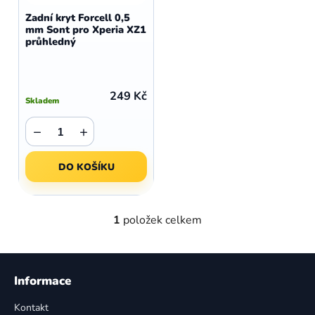
d
o
Zadní kryt Forcell 0,5
u
mm Sont pro Xperia XZ1
d
průhledný
k
u
t
k
ů
t
249 Kč
Skladem
ů
−
+
DO KOŠÍKU
1
položek celkem
O
v
l
Z
á
á
Informace
d
p
a
Kontakt