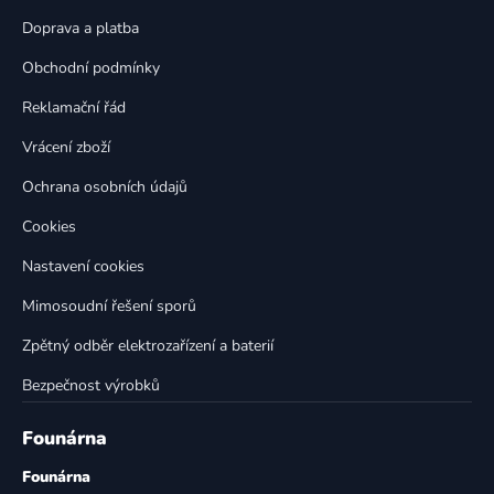
a
c
t
í
Doprava a platba
p
í
Obchodní podmínky
r
v
Reklamační řád
k
Vrácení zboží
y
v
Ochrana osobních údajů
ý
p
Cookies
i
Nastavení cookies
s
u
Mimosoudní řešení sporů
Zpětný odběr elektrozařízení a baterií
Bezpečnost výrobků
Founárna
Founárna