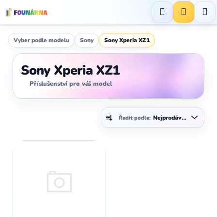
Přejít
na
Hledat
NÁKUP
obsah
KOŠÍK
Vyber podle modelu
Sony
Sony Xperia XZ1
Sony Xperia XZ1
Příslušenství pro váš model
Ř
Nejprodávanější
Řadit podle:
a
z
V
e
ý
n
p
í
i
p
s
r
p
o
r