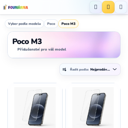
Přejít
na
Hledat
NÁKUP
obsah
KOŠÍK
Vyber podle modelu
Poco
Poco M3
Poco M3
Příslušenství pro váš model
Ř
Nejprodávanější
Řadit podle:
a
z
V
e
ý
n
p
í
i
p
s
r
p
o
r