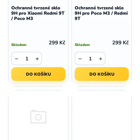
d
o
Ochranné tvrzené sklo
Ochranné tvrzené sklo
u
9H pro Xiaomi Redmi 9T
9H pro Poco M3 / Redmi
d
/ Poco M3
9T
k
u
t
k
ů
t
299 Kč
299 Kč
Skladem
Skladem
ů
−
+
−
+
DO KOŠÍKU
DO KOŠÍKU