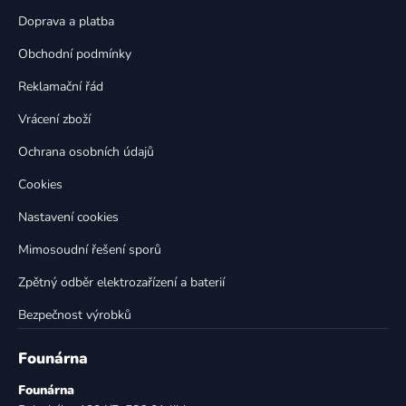
a
c
t
í
Doprava a platba
p
í
Obchodní podmínky
r
v
Reklamační řád
k
Vrácení zboží
y
v
Ochrana osobních údajů
ý
p
Cookies
i
Nastavení cookies
s
u
Mimosoudní řešení sporů
Zpětný odběr elektrozařízení a baterií
Bezpečnost výrobků
Founárna
Founárna