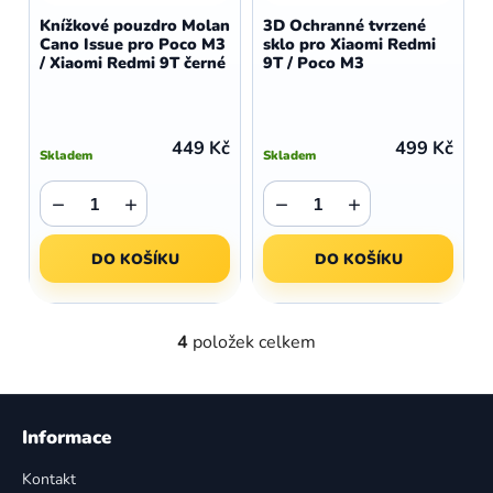
Knížkové pouzdro Molan
3D Ochranné tvrzené
Cano Issue pro Poco M3
sklo pro Xiaomi Redmi
/ Xiaomi Redmi 9T černé
9T / Poco M3
449 Kč
499 Kč
Skladem
Skladem
−
+
−
+
DO KOŠÍKU
DO KOŠÍKU
4
položek celkem
O
v
l
Z
á
á
Informace
d
p
a
Kontakt