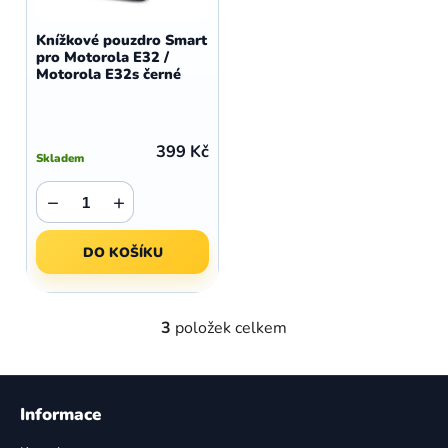
Knížkové pouzdro Smart
pro Motorola E32 /
Motorola E32s černé
399 Kč
Skladem
−
+
DO KOŠÍKU
3
položek celkem
O
v
l
Z
á
á
Informace
d
p
a