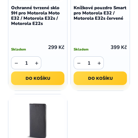
d
o
Ochranné tvrzené sklo
Knížkové pouzdro Smart
u
9H pro Motorola Moto
pro Motorola E32 /
d
E32 / Motorola E32s /
Motorola E32s červené
k
u
Motorola E22s
t
k
ů
t
ů
299 Kč
399 Kč
Skladem
Skladem
−
+
−
+
DO KOŠÍKU
DO KOŠÍKU