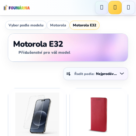
Přejít
na
Hledat
NÁKUP
obsah
KOŠÍK
Vyber podle modelu
Motorola
Motorola E32
Motorola E32
Příslušenství pro váš model
Ř
Nejprodávanější
Řadit podle:
a
z
V
e
ý
n
p
í
i
p
s
r
p
o
r