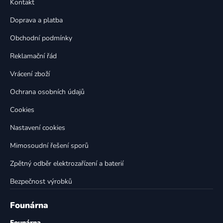
Kontakt
a
c
t
í
Doprava a platba
p
í
Obchodní podmínky
r
v
Reklamační řád
k
Vrácení zboží
y
v
Ochrana osobních údajů
ý
p
Cookies
i
Nastavení cookies
s
u
Mimosoudní řešení sporů
Zpětný odběr elektrozařízení a baterií
Bezpečnost výrobků
Founárna
Founárna