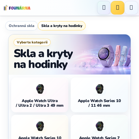
Přejít
na
Hledat
NÁKUP
obsah
KOŠÍK
Ochranná skla
Skla a kryty na hodinky
Vyberte kategorii
Skla a kryty
na hodinky
Apple Watch Ultra
Apple Watch Series 10
/ Ultra 2 / Ultra 3 49 mm
/ 11 46 mm
Apple Watch Series 10
Apple Watch Series 7