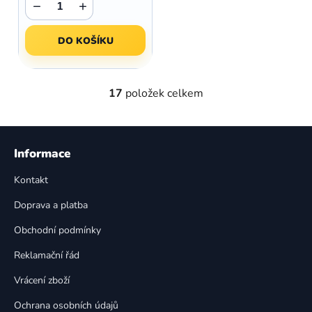
−
+
DO KOŠÍKU
17
položek celkem
O
v
l
Z
á
á
Informace
d
p
a
Kontakt
a
c
t
í
Doprava a platba
p
í
Obchodní podmínky
r
v
Reklamační řád
k
Vrácení zboží
y
v
Ochrana osobních údajů