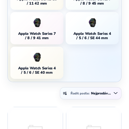
/ 11 42 mm
/ 8 / 9 45 mm
Apple Watch Series 7
Apple Watch Series 4
/ 8 / 9 41 mm
/ 5 / 6 / SE 44 mm
Apple Watch Series 4
/ 5 / 6 / SE 40 mm
Ř
Nejprodávanější
Řadit podle:
a
z
V
e
ý
n
p
í