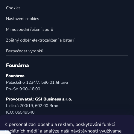
ý
p
Cookies
i
Nastavení cookies
s
u
Mimosoudní řešení sporů
Zpětný odběr elektrozařízení a baterií
Bezpečnost výrobků
Founárna
Founárna
Palackého 1234/7, 586 01 Jihlava
Po–So 9:00–18:00
Provozovatel: GSJ Business s.r.o.
Lidická 700/19, 602 00 Brno
IČO: 05549540
DIČ: CZ05549540
K personalizaci obsahu a reklam, poskytování funkcí
E-mail:
info@founarna.cz
sociálních médií a analýze naší návštěvnosti využíváme