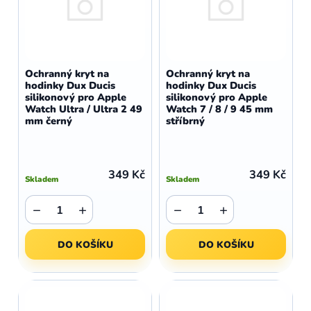
i
p
s
r
p
o
r
d
o
Ochranný kryt na
Ochranný kryt na
u
hodinky Dux Ducis
hodinky Dux Ducis
d
silikonový pro Apple
silikonový pro Apple
k
u
Watch Ultra / Ultra 2 49
Watch 7 / 8 / 9 45 mm
t
mm černý
stříbrný
k
ů
t
ů
349 Kč
349 Kč
Skladem
Skladem
−
+
−
+
DO KOŠÍKU
DO KOŠÍKU