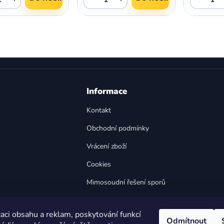
O
v
l
á
d
a
Informace
c
í
Kontakt
p
Obchodní podmínky
r
v
Vrácení zboží
k
y
Cookies
v
Mimosoudní řešení sporů
ý
p
Bezpečnost výrobků
i
aci obsahu a reklam, poskytování funkcí
s
Odmítnout