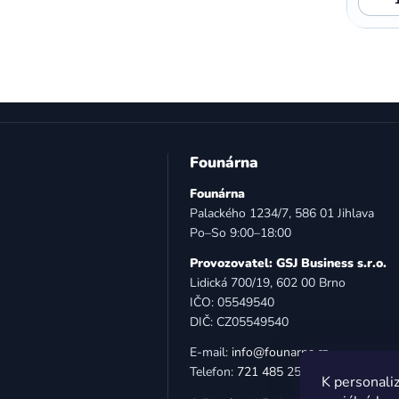
,
,
Motorola E5 Plus
Motorola G05
Motorola G04
Z
á
Founárna
p
Founárna
a
Palackého 1234/7, 586 01 Jihlava
t
Po–So 9:00–18:00
í
Provozovatel: GSJ Business s.r.o.
Lidická 700/19, 602 00 Brno
IČO: 05549540
DIČ: CZ05549540
E-mail:
info@founarna.cz
Telefon:
721 485 258
K personaliz