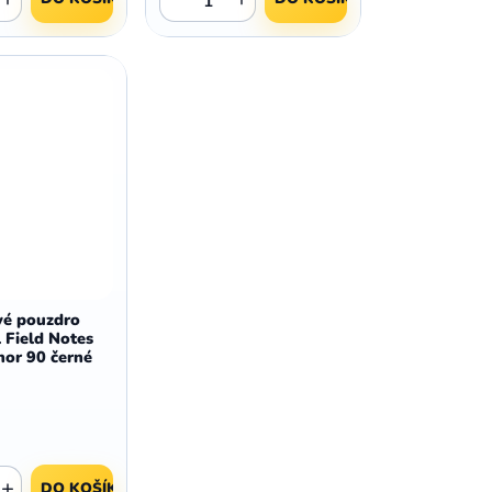
,
,
Huawei Nova 9
Huawei P9
,
,
Huawei P9 Lite
Huawei Ascend P8 Lite
,
,
Huawei Nova 8i
Huawei P8
,
,
Huawei P8 Lite
Huawei Y6p
,
,
Huawei Y6s
Huawei Y5p
,
,
Huawei Nova 3
Huawei Nova 3i
,
,
Huawei P Smart
Huawei P Smart Pro
Huawei P Smart Z
vé pouzdro
l Field Notes
nor 90 černé
+
DO KOŠÍKU