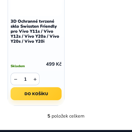
3D Ochranné tvrzené
sklo Swissten Friendly
pro Vivo Y11s / Vivo
Y12s / Vivo Y20a / Vivo
Y20s / Vivo Y20i
499 Kč
Skladem
−
+
DO KOŠÍKU
5
položek celkem
O
v
l