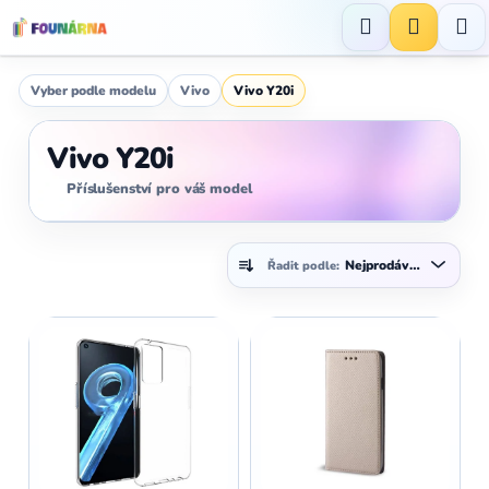
Přejít
na
Hledat
NÁKUP
obsah
KOŠÍK
Vyber podle modelu
Vivo
Vivo Y20i
Vivo Y20i
Příslušenství pro váš model
Ř
Nejprodávanější
Řadit podle:
a
z
V
e
ý
n
p
í
i
p
s
r
p
o
r