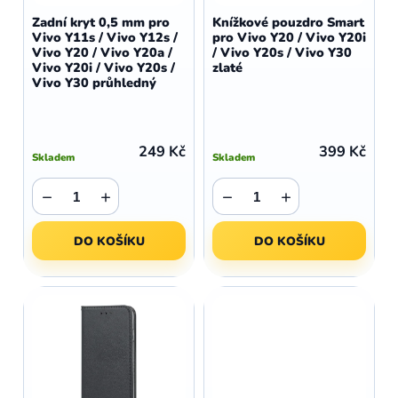
d
o
Zadní kryt 0,5 mm pro
Knížkové pouzdro Smart
u
Vivo Y11s / Vivo Y12s /
pro Vivo Y20 / Vivo Y20i
d
Vivo Y20 / Vivo Y20a /
/ Vivo Y20s / Vivo Y30
k
u
Vivo Y20i / Vivo Y20s /
zlaté
t
Vivo Y30 průhledný
k
ů
t
ů
249 Kč
399 Kč
Skladem
Skladem
−
+
−
+
DO KOŠÍKU
DO KOŠÍKU