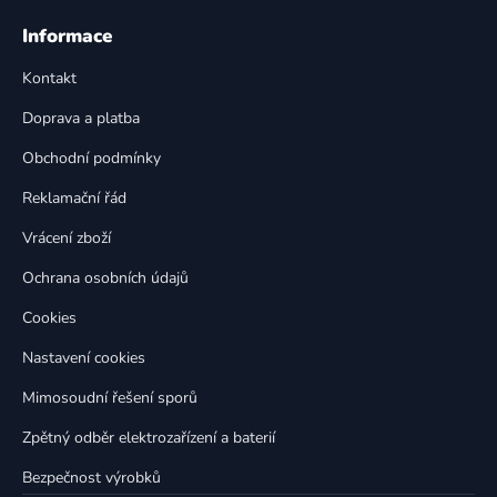
Z
á
á
Informace
d
p
a
Kontakt
a
c
t
í
Doprava a platba
p
í
Obchodní podmínky
r
v
Reklamační řád
k
Vrácení zboží
y
v
Ochrana osobních údajů
ý
p
Cookies
i
Nastavení cookies
s
u
Mimosoudní řešení sporů
Zpětný odběr elektrozařízení a baterií
Bezpečnost výrobků