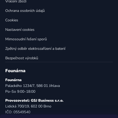
Vrácení zboží
y
v
Ochrana osobních údajů
ý
p
Cookies
i
Nastavení cookies
s
u
Mimosoudní řešení sporů
Zpětný odběr elektrozařízení a baterií
Bezpečnost výrobků
Founárna
Founárna
Palackého 1234/7, 586 01 Jihlava
Po–So 9:00–18:00
Provozovatel: GSJ Business s.r.o.
Lidická 700/19, 602 00 Brno
IČO: 05549540
DIČ: CZ05549540