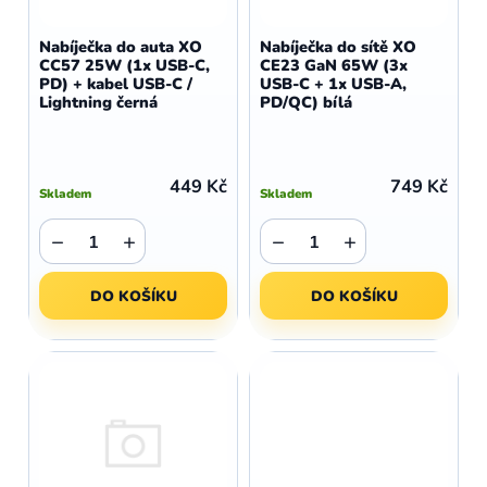
o
r
d
o
Nabíječka do auta XO
Nabíječka do sítě XO
u
CC57 25W (1x USB-C,
CE23 GaN 65W (3x
d
PD) + kabel USB-C /
USB-C + 1x USB-A,
k
u
Lightning černá
PD/QC) bílá
t
k
ů
t
ů
449 Kč
749 Kč
Skladem
Skladem
−
+
−
+
DO KOŠÍKU
DO KOŠÍKU