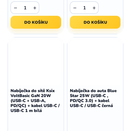
−
+
−
+
DO KOŠÍKU
DO KOŠÍKU
Nabíječka do sítě Ksix
Nabíječka do auta Blue
VoltBasic GaN 20W
Star 25W (USB-C ,
(USB-C + USB-A,
PD/QC 3.0) + kabel
PD/QC) + kabel USB-C /
USB-C / USB-C černá
USB-C 1 m bílá