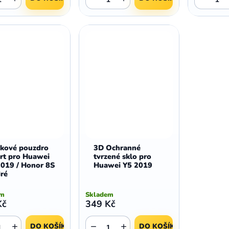
žkové pouzdro
3D Ochranné
rt pro Huawei
tvrzené sklo pro
2019 / Honor 8S
Huawei Y5 2019
ré
em
Skladem
Kč
349 Kč
+
−
+
DO KOŠÍKU
DO KOŠÍKU