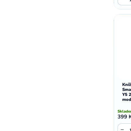
,
,
Motorola E5 Plus
Motorola G05
Motorola G04
Kní
Sma
Y5 
mod
Sklad
399 
−