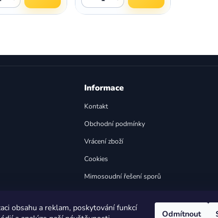
O
v
l
á
d
a
Informace
c
í
Kontakt
p
Obchodní podmínky
r
v
Vrácení zboží
k
y
Cookies
v
Mimosoudní řešení sporů
ý
p
Bezpečnost výrobků
i
aci obsahu a reklam, poskytování funkcí
s
Odmítnout