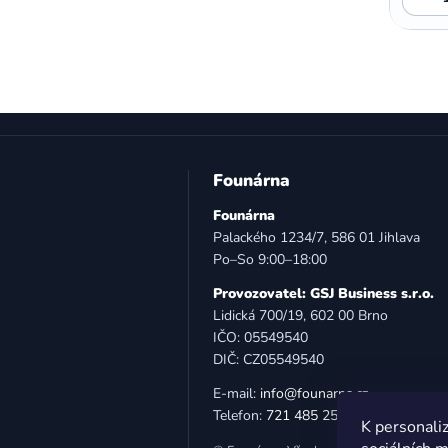
Z
á
Founárna
p
Founárna
a
Palackého 1234/7, 586 01 Jihlava
t
Po–So 9:00–18:00
í
Provozovatel: GSJ Business s.r.o.
Lidická 700/19, 602 00 Brno
IČO: 05549540
DIČ: CZ05549540
E-mail:
info@founarna.cz
Telefon:
721 485 258
K personaliz