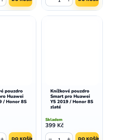
,
,
Huawei Nova 9
Huawei P9
,
,
Huawei P9 Lite
Huawei Ascend P8 Lite
,
,
Huawei Nova 8i
Huawei P8
,
,
Huawei P8 Lite
Huawei Y6p
,
,
Huawei Y6s
Huawei Y5p
,
,
Huawei Nova 3
Huawei Nova 3i
,
,
Huawei P Smart
Huawei P Smart Pro
Huawei P Smart Z
vé pouzdro
Knížkové pouzdro
pro Huawei
Smart pro Huawei
9 / Honor 8S
Y5 2019 / Honor 8S
zlaté
Skladem
399 Kč
+
−
+
DO KOŠÍKU
DO KOŠÍKU