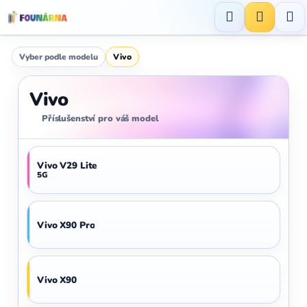
Přejít
na
Hledat
NÁKUP
obsah
KOŠÍK
Vyber podle modelu
Vivo
Vivo
Příslušenství pro váš model
Vivo V29 Lite
5G
Vivo X90 Pro
Vivo X90