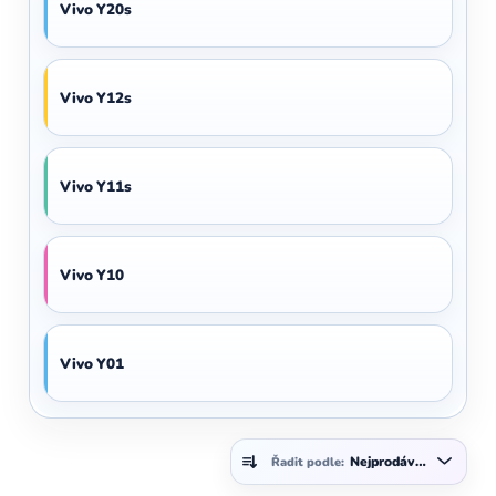
Vivo Y20s
Vivo Y12s
Vivo Y11s
Vivo Y10
Vivo Y01
Ř
Nejprodávanější
Řadit podle:
a