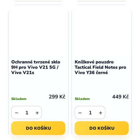
Ochranné tvrzené sklo
Knížkové pouzdro
9H pro Vivo V21 5G /
Tactical Field Notes pro
Vivo V21s
Vivo Y36 černé
299 Kč
449 Kč
Skladem
Skladem
−
+
−
+
DO KOŠÍKU
DO KOŠÍKU