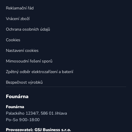
r
v
Reklamační řád
k
Vrácení zboží
y
v
Ochrana osobních údajů
ý
p
Cookies
i
Nastavení cookies
s
u
Mimosoudní řešení sporů
Zpětný odběr elektrozařízení a baterií
Bezpečnost výrobků
Founárna
Founárna
Palackého 1234/7, 586 01 Jihlava
Po–So 9:00–18:00
Provozovatel: GSJ Business s.r.o.