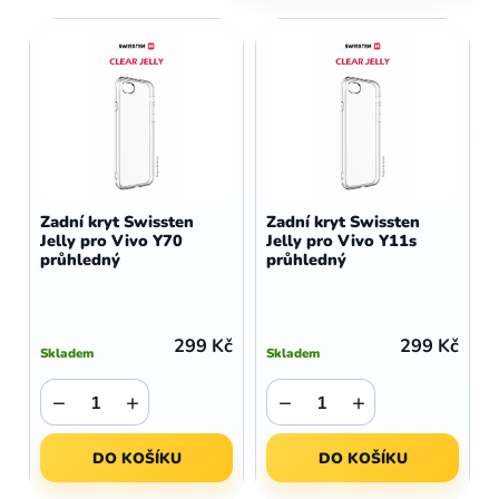
z
V
e
ý
n
p
í
i
p
s
r
p
o
r
d
o
Zadní kryt Swissten
Zadní kryt Swissten
u
Jelly pro Vivo Y70
Jelly pro Vivo Y11s
d
průhledný
průhledný
k
u
t
k
ů
t
299 Kč
299 Kč
Skladem
Skladem
ů
−
+
−
+
DO KOŠÍKU
DO KOŠÍKU