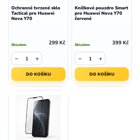
d
o
Ochranné tvrzené sklo
Knížkové pouzdro Smart
u
Tactical pro Huawei
pro Huawei Nova Y70
d
Nova Y70
červené
k
u
t
k
ů
t
299 Kč
399 Kč
Skladem
Skladem
ů
−
+
−
+
DO KOŠÍKU
DO KOŠÍKU