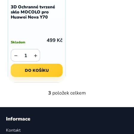
3D Ochranné tvrzené
sklo MOCOLO pro
Huawei Nova Y70
499 Kč
Skladem
−
+
DO KOŠÍKU
3
položek celkem
O
v
l
Z
á
á
Informace
d
p
a
Kontakt