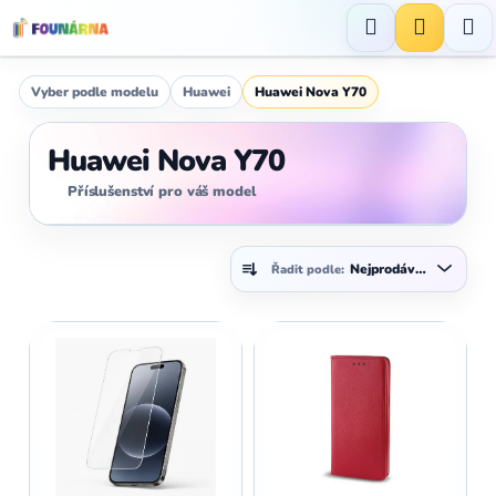
Přejít
na
Hledat
NÁKUP
obsah
KOŠÍK
Vyber podle modelu
Huawei
Huawei Nova Y70
Huawei Nova Y70
Příslušenství pro váš model
Ř
Nejprodávanější
Řadit podle:
a
z
V
e
ý
n
p
í
i
p
s
r
p
o
r