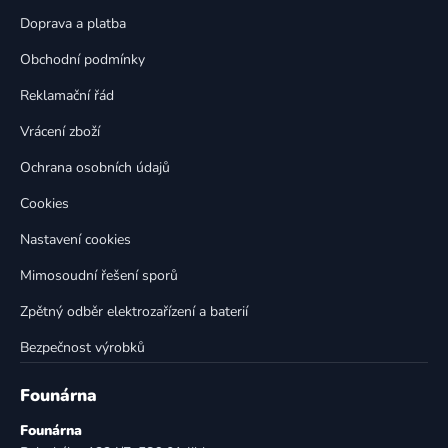
a
c
t
í
Doprava a platba
p
í
Obchodní podmínky
r
v
Reklamační řád
k
Vrácení zboží
y
v
Ochrana osobních údajů
ý
p
Cookies
i
Nastavení cookies
s
u
Mimosoudní řešení sporů
Zpětný odběr elektrozařízení a baterií
Bezpečnost výrobků
Founárna
Founárna