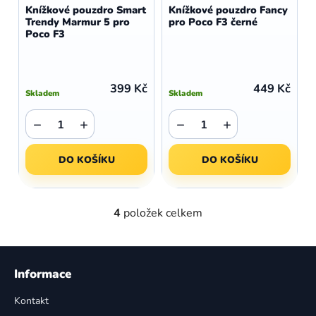
Knížkové pouzdro Smart
Knížkové pouzdro Fancy
Trendy Marmur 5 pro
pro Poco F3 černé
Poco F3
399 Kč
449 Kč
Skladem
Skladem
−
+
−
+
DO KOŠÍKU
DO KOŠÍKU
4
položek celkem
O
v
l
Z
á
á
Informace
d
p
a
Kontakt
a
c