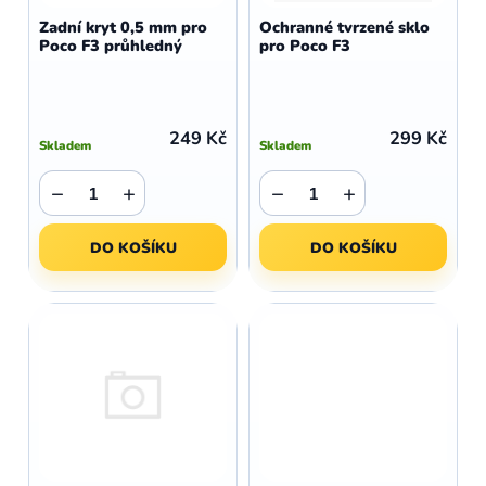
d
o
Zadní kryt 0,5 mm pro
Ochranné tvrzené sklo
u
Poco F3 průhledný
pro Poco F3
d
k
u
t
k
ů
t
249 Kč
299 Kč
Skladem
Skladem
ů
−
+
−
+
DO KOŠÍKU
DO KOŠÍKU