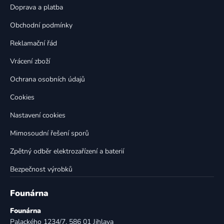
t
í
Doprava a platba
p
í
Obchodní podmínky
r
v
Reklamační řád
k
Vrácení zboží
y
v
Ochrana osobních údajů
ý
p
Cookies
i
Nastavení cookies
s
u
Mimosoudní řešení sporů
Zpětný odběr elektrozařízení a baterií
Bezpečnost výrobků
Founárna
Founárna
Palackého 1234/7, 586 01 Jihlava