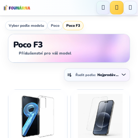
Přejít
na
Hledat
NÁKUP
obsah
KOŠÍK
Vyber podle modelu
Poco
Poco F3
Poco F3
Příslušenství pro váš model
Ř
Nejprodávanější
Řadit podle:
a
z
V
e
ý
n
p
í
i
p
s
r
p
o
r