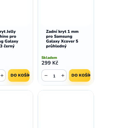
ryt Jelly
Zadní kryt 1 mm
hine pro
pro Samsung
g Galaxy
Galaxy Xcover 5
3 černý
průhledný
Skladem
299 Kč
+
−
+
DO KOŠÍKU
DO KOŠÍKU