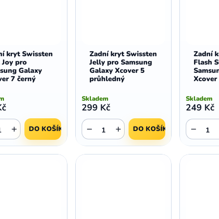
í kryt Swissten
Zadní kryt Swissten
Zadní k
 Joy pro
Jelly pro Samsung
Flash S
sung Galaxy
Galaxy Xcover 5
Samsun
er 7 černý
průhledný
Xcover 
em
Skladem
Skladem
Kč
299 Kč
249 Kč
+
−
+
−
DO KOŠÍKU
DO KOŠÍKU