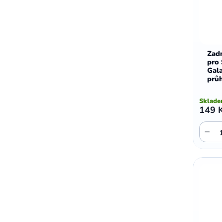
Zadn
pro
Gal
prů
Sklad
149 
−