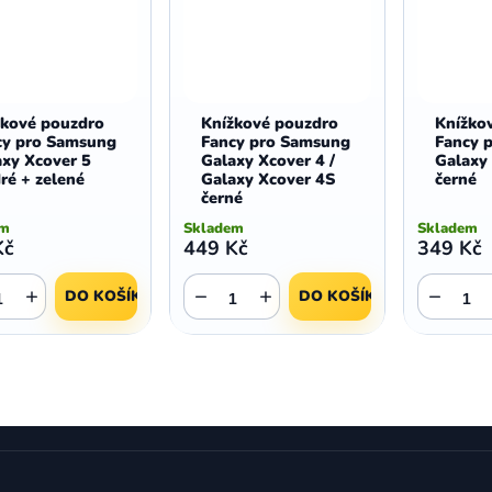
žkové pouzdro
Knížkové pouzdro
Knížko
cy pro Samsung
Fancy pro Samsung
Fancy 
axy Xcover 5
Galaxy Xcover 4 /
Galaxy
ré + zelené
Galaxy Xcover 4S
černé
černé
em
Skladem
Skladem
Kč
449 Kč
349 Kč
+
−
+
−
DO KOŠÍKU
DO KOŠÍKU
O
v
l
á
d
a