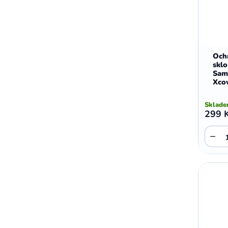
Och
sklo
Sam
Xco
Sklad
299 
−