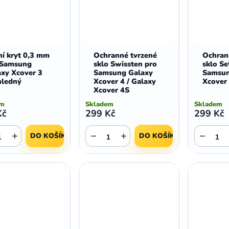
í kryt 0,3 mm
Ochranné tvrzené
Ochran
 Samsung
sklo Swissten pro
sklo Se
axy Xcover 3
Samsung Galaxy
Samsun
hledný
Xcover 4 / Galaxy
Xcover
Xcover 4S
em
Skladem
Skladem
Kč
299 Kč
299 Kč
+
−
+
−
DO KOŠÍKU
DO KOŠÍKU