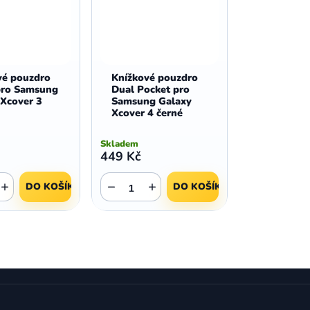
vé pouzdro
Knížkové pouzdro
pro Samsung
Dual Pocket pro
 Xcover 3
Samsung Galaxy
Xcover 4 černé
Skladem
449 Kč
+
−
+
DO KOŠÍKU
DO KOŠÍKU