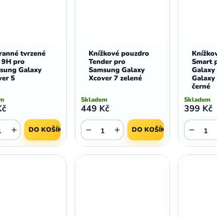
ranné tvrzené
Knížkové pouzdro
Knížko
 9H pro
Tender pro
Smart 
sung Galaxy
Samsung Galaxy
Galaxy 
ver 5
Xcover 7 zelené
Galaxy
černé
em
Skladem
Skladem
Kč
449 Kč
399 Kč
+
−
+
−
DO KOŠÍKU
DO KOŠÍKU