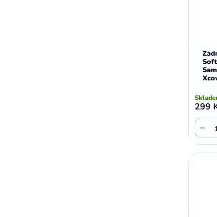
,
,
Motorola E5 Plus
Motorola G05
Motorola G04
Zadn
Soft
Sam
Xcov
Sklad
299 
−