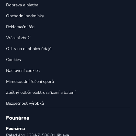
t
í
Doprava a platba
p
í
Obchodní podmínky
r
v
Reklamační řád
k
Vrácení zboží
y
v
Ochrana osobních údajů
ý
p
Cookies
i
Nastavení cookies
s
u
Mimosoudní řešení sporů
Zpětný odběr elektrozařízení a baterií
Bezpečnost výrobků
Founárna
Founárna
Palackého 1234/7, 586 01 Jihlava