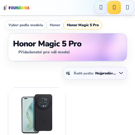
Přejít
na
Hledat
NÁKUP
obsah
KOŠÍK
Vyber podle modelu
Honor
Honor Magic 5 Pro
Honor Magic 5 Pro
Příslušenství pro váš model
Ř
Nejprodávanější
Řadit podle:
a
z
V
e
ý
n
p
í
i
p
s
r
p
o
r