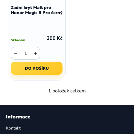
d
o
Zadní kryt Matt pro
u
Honor Magic 5 Pro černý
d
k
u
t
k
ů
t
299 Kč
Skladem
ů
−
+
DO KOŠÍKU
1
položek celkem
O
v
l
Z
á
á
Informace
d
p
a
Kontakt
a
c