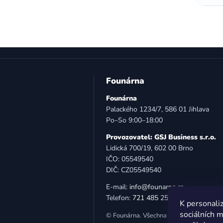
Z
á
Founárna
p
Founárna
a
Palackého 1234/7, 586 01 Jihlava
t
Po–So 9:00–18:00
í
Provozovatel: GSJ Business s.r.o.
Lidická 700/19, 602 00 Brno
IČO: 05549540
DIČ: CZ05549540
E-mail:
info@founarna.cz
Telefon:
721 485 258
K personaliz
sociálních m
© Founárna. Všechna práva vyhrazena.