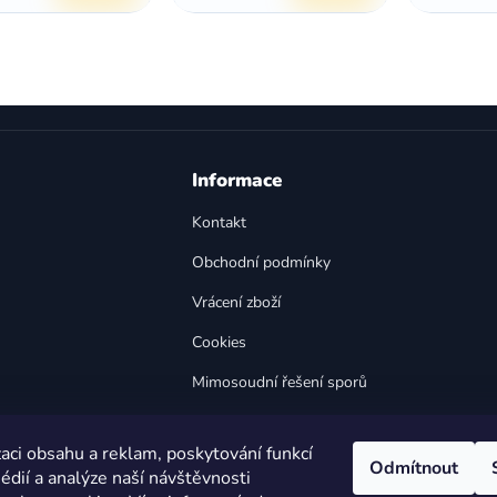
O
v
l
á
d
a
Informace
c
í
Kontakt
p
Obchodní podmínky
r
v
Vrácení zboží
k
y
Cookies
v
Mimosoudní řešení sporů
ý
p
Bezpečnost výrobků
i
aci obsahu a reklam, poskytování funkcí
s
Odmítnout
édií a analýze naší návštěvnosti
u