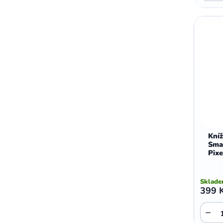
,
,
Motorola E5 Plus
Motorola G05
Motorola G04
Kní
Sma
Pixe
Sklad
399 
−