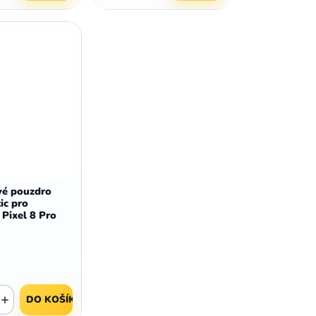
vé pouzdro
ic pro
Pixel 8 Pro
+
DO KOŠÍKU