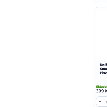
Kní
Sma
Pixe
Sklad
399 
−