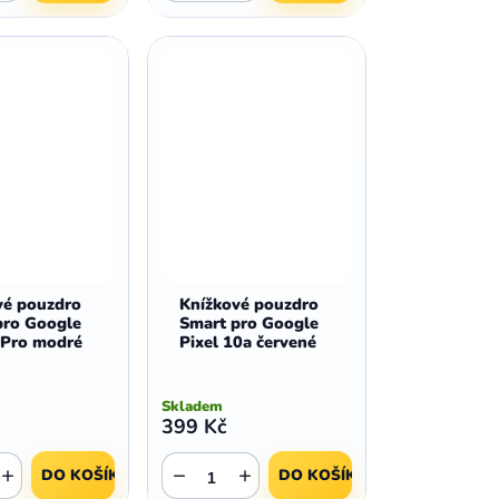
vé pouzdro
Knížkové pouzdro
pro Google
Smart pro Google
 Pro modré
Pixel 10a červené
Skladem
399 Kč
+
−
+
DO KOŠÍKU
DO KOŠÍKU