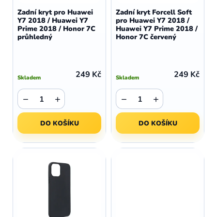
d
o
Zadní kryt pro Huawei
Zadní kryt Forcell Soft
u
Y7 2018 / Huawei Y7
pro Huawei Y7 2018 /
d
Prime 2018 / Honor 7C
Huawei Y7 Prime 2018 /
k
u
průhledný
Honor 7C červený
t
k
ů
t
ů
249 Kč
249 Kč
Skladem
Skladem
−
+
−
+
DO KOŠÍKU
DO KOŠÍKU