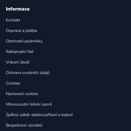
Z
á
á
Informace
d
p
a
Kontakt
a
c
t
í
Doprava a platba
p
í
Obchodní podmínky
r
v
Reklamační řád
k
Vrácení zboží
y
v
Ochrana osobních údajů
ý
p
Cookies
i
Nastavení cookies
s
u
Mimosoudní řešení sporů
Zpětný odběr elektrozařízení a baterií
Bezpečnost výrobků