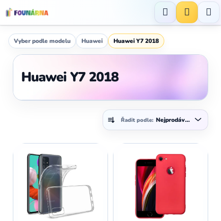
Přejít
na
Hledat
NÁKUP
obsah
KOŠÍK
Vyber podle modelu
Huawei
Huawei Y7 2018
Huawei Y7 2018
Ř
Nejprodávanější
Řadit podle:
a
z
V
e
ý
n
p
í
i
p
s
r
p
o
r