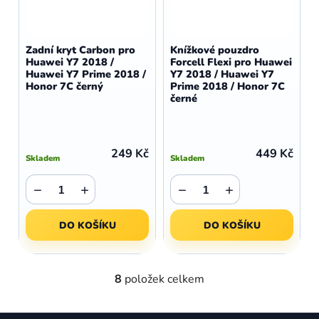
Zadní kryt Carbon pro
Knížkové pouzdro
Huawei Y7 2018 /
Forcell Flexi pro Huawei
Huawei Y7 Prime 2018 /
Y7 2018 / Huawei Y7
Honor 7C černý
Prime 2018 / Honor 7C
černé
249 Kč
449 Kč
Skladem
Skladem
−
+
−
+
DO KOŠÍKU
DO KOŠÍKU
8
položek celkem
O
v
l