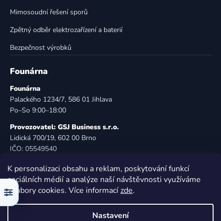
u
Mimosoudní řešení sporů
Zpětný odběr elektrozařízení a baterií
Bezpečnost výrobků
Founárna
Founárna
Palackého 1234/7, 586 01 Jihlava
Po–So 9:00–18:00
Provozovatel: GSJ Business s.r.o.
Lidická 700/19, 602 00 Brno
IČO: 05549540
DIČ: CZ05549540
K personalizaci obsahu a reklam, poskytování funkcí
E-mail:
info@founarna.cz
sociálních médií a analýze naší návštěvnosti využíváme
Telefon:
721 485 258
soubory cookies. Více informací
zde
.
Filtr
© Founárna. Všechna práva vyhrazena.
Nastavení