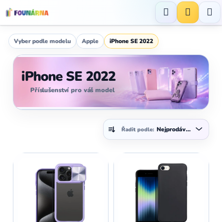
Přejít
na
Hledat
NÁKUP
obsah
KOŠÍK
Vyber podle modelu
Apple
iPhone SE 2022
iPhone SE 2022
Příslušenství pro váš model
Ř
Nejprodávanější
Řadit podle:
a
z
V
e
ý
n
p
í
i
p
s
r
p