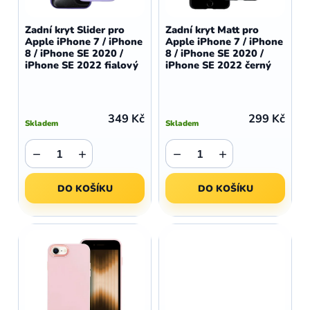
o
r
d
o
Zadní kryt Slider pro
Zadní kryt Matt pro
u
Apple iPhone 7 / iPhone
Apple iPhone 7 / iPhone
d
8 / iPhone SE 2020 /
8 / iPhone SE 2020 /
k
u
iPhone SE 2022 fialový
iPhone SE 2022 černý
t
k
ů
t
ů
349 Kč
299 Kč
Skladem
Skladem
−
+
−
+
DO KOŠÍKU
DO KOŠÍKU