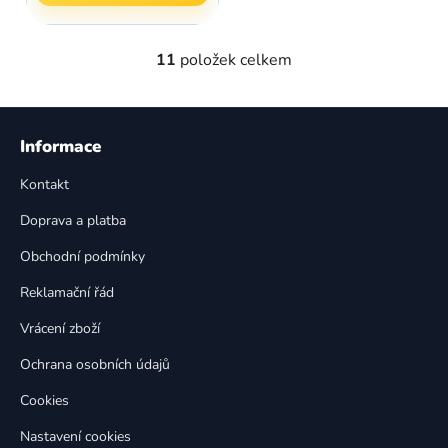
11
položek celkem
O
v
l
Z
á
á
Informace
d
p
a
Kontakt
a
c
t
í
Doprava a platba
p
í
Obchodní podmínky
r
v
Reklamační řád
k
Vrácení zboží
y
v
Ochrana osobních údajů
ý
p
Cookies
i
Nastavení cookies
s