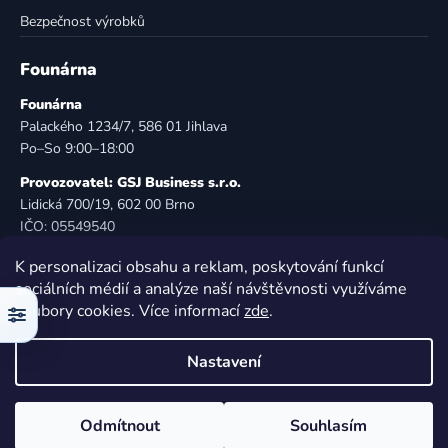
Bezpečnost výrobků
Founárna
Founárna
Palackého 1234/7, 586 01 Jihlava
Po–So 9:00–18:00
Provozovatel: GSJ Business s.r.o.
Lidická 700/19, 602 00 Brno
IČO: 05549540
DIČ: CZ05549540
K personalizaci obsahu a reklam, poskytování funkcí
E-mail:
info@founarna.cz
sociálních médií a analýze naší návštěvnosti využíváme
Telefon:
721 485 258
soubory cookies. Více informací
zde
.
Filtr
© Founárna. Všechna práva vyhrazena.
Nastavení
Vytvořil Shoptet
Odmítnout
Souhlasím
Copyright 2026
Founárna
. Všechna práva vyhrazena.