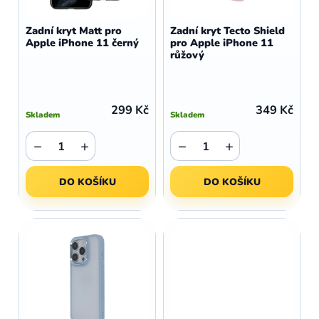
o
r
d
o
Zadní kryt Matt pro
Zadní kryt Tecto Shield
u
Apple iPhone 11 černý
pro Apple iPhone 11
d
růžový
k
u
t
k
ů
t
299 Kč
349 Kč
Skladem
Skladem
ů
−
+
−
+
DO KOŠÍKU
DO KOŠÍKU