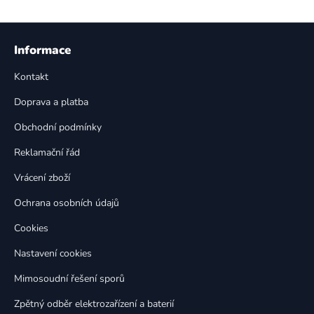
v
l
Z
á
á
Informace
d
p
a
Kontakt
a
c
t
í
Doprava a platba
p
í
Obchodní podmínky
r
v
Reklamační řád
k
Vrácení zboží
y
v
Ochrana osobních údajů
ý
p
Cookies
i
Nastavení cookies
s
u
Mimosoudní řešení sporů
Zpětný odběr elektrozařízení a baterií