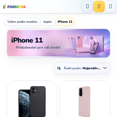
Přejít
na
Hledat
NÁKUP
obsah
KOŠÍK
Vyber podle modelu
Apple
iPhone 11
iPhone 11
Příslušenství pro váš model
Ř
Nejprodávanější
Řadit podle:
a
z
V
e
ý
n
p
í
i
p
s
r
p