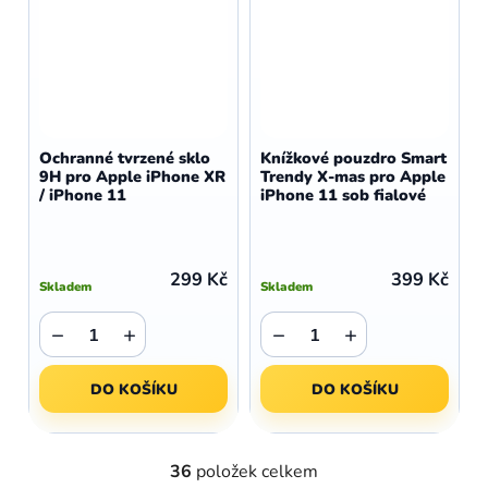
Ochranné tvrzené sklo
Knížkové pouzdro Smart
9H pro Apple iPhone XR
Trendy X-mas pro Apple
/ iPhone 11
iPhone 11 sob fialové
299 Kč
399 Kč
Skladem
Skladem
−
+
−
+
DO KOŠÍKU
DO KOŠÍKU
36
položek celkem
O