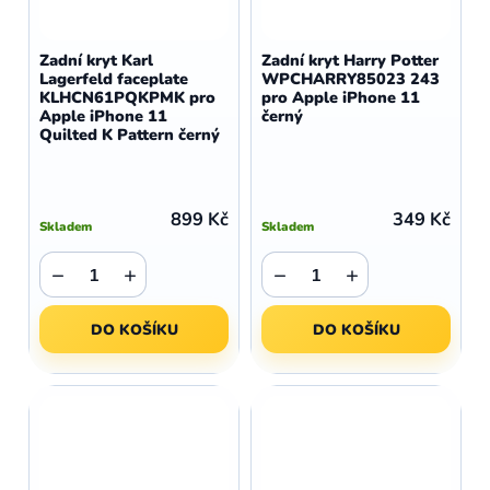
Zadní kryt Karl
Zadní kryt Harry Potter
Lagerfeld faceplate
WPCHARRY85023 243
KLHCN61PQKPMK pro
pro Apple iPhone 11
Apple iPhone 11
černý
Quilted K Pattern černý
899 Kč
349 Kč
Skladem
Skladem
−
+
−
+
DO KOŠÍKU
DO KOŠÍKU