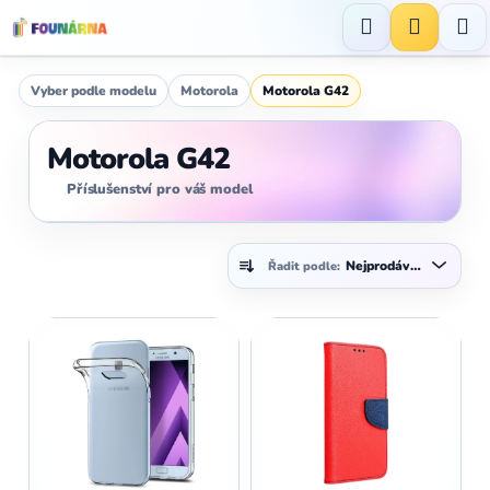
Přejít
na
Hledat
NÁKUP
obsah
KOŠÍK
Vyber podle modelu
Motorola
Motorola G42
Motorola G42
Příslušenství pro váš model
Ř
Nejprodávanější
Řadit podle:
a
z
V
e
ý
n
p
í
i
p
s
r
p
o
r