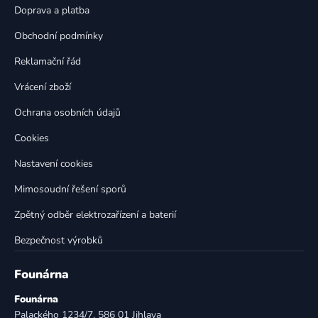
t
í
Doprava a platba
p
í
Obchodní podmínky
r
v
Reklamační řád
k
Vrácení zboží
y
v
Ochrana osobních údajů
ý
p
Cookies
i
Nastavení cookies
s
u
Mimosoudní řešení sporů
Zpětný odběr elektrozařízení a baterií
Bezpečnost výrobků
Founárna
Founárna
Palackého 1234/7, 586 01 Jihlava