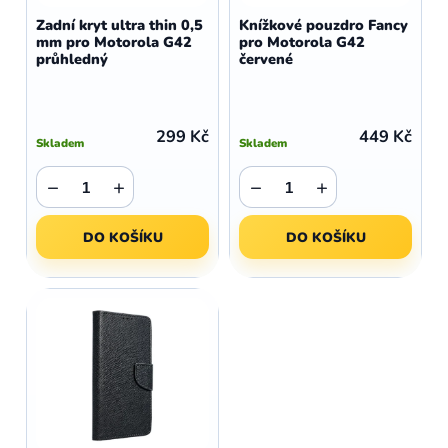
d
o
Zadní kryt ultra thin 0,5
Knížkové pouzdro Fancy
u
mm pro Motorola G42
pro Motorola G42
d
průhledný
červené
k
u
t
k
ů
t
299 Kč
449 Kč
Skladem
Skladem
ů
−
+
−
+
DO KOŠÍKU
DO KOŠÍKU