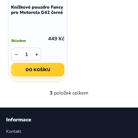
Knížkové pouzdro Fancy
pro Motorola G42 černé
449 Kč
Skladem
−
+
DO KOŠÍKU
3
položek celkem
O
v
l
Z
á
á
Informace
d
p
a
Kontakt
a
c