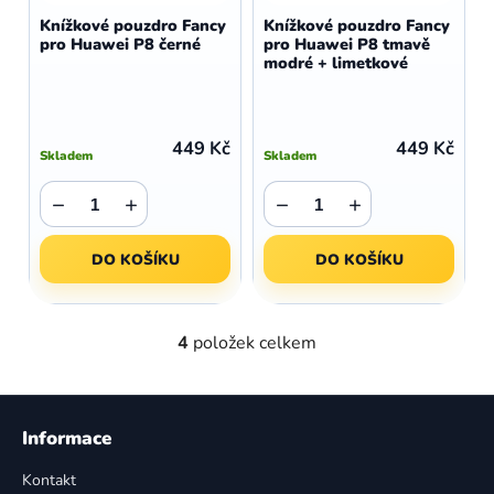
Knížkové pouzdro Fancy
Knížkové pouzdro Fancy
pro Huawei P8 černé
pro Huawei P8 tmavě
modré + limetkové
449 Kč
449 Kč
Skladem
Skladem
−
+
−
+
DO KOŠÍKU
DO KOŠÍKU
4
položek celkem
O
v
l
Z
á
á
Informace
d
p
a
Kontakt