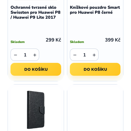
d
o
Ochranné tvrzené sklo
Knížkové pouzdro Smart
u
Swissten pro Huawei P8
pro Huawei P8 černé
d
/ Huawei P9 Lite 2017
k
u
t
k
ů
t
299 Kč
399 Kč
Skladem
Skladem
ů
−
+
−
+
DO KOŠÍKU
DO KOŠÍKU