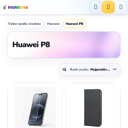
Přejít
na
Hledat
NÁKUP
obsah
KOŠÍK
Vyber podle modelu
Huawei
Huawei P8
Huawei P8
Ř
Nejprodávanější
Řadit podle:
a
z
V
e
ý
n
p
í
i
p
s
r
p
o
r