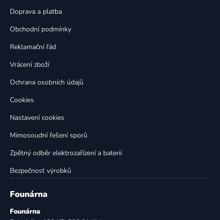
a
c
t
í
Doprava a platba
p
í
Obchodní podmínky
r
v
Reklamační řád
k
Vrácení zboží
y
v
Ochrana osobních údajů
ý
p
Cookies
i
Nastavení cookies
s
u
Mimosoudní řešení sporů
Zpětný odběr elektrozařízení a baterií
Bezpečnost výrobků
Founárna
Founárna