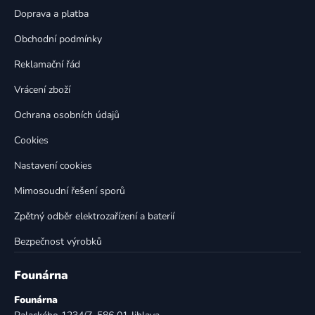
c
t
í
Doprava a platba
p
í
Obchodní podmínky
r
v
Reklamační řád
k
Vrácení zboží
y
v
Ochrana osobních údajů
ý
p
Cookies
i
Nastavení cookies
s
u
Mimosoudní řešení sporů
Zpětný odběr elektrozařízení a baterií
Bezpečnost výrobků
Founárna
Founárna