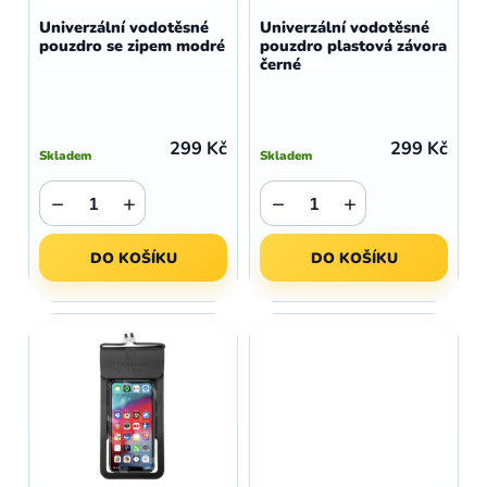
d
o
Univerzální vodotěsné
Univerzální vodotěsné
u
pouzdro se zipem modré
pouzdro plastová závora
d
černé
k
u
t
k
ů
t
299 Kč
299 Kč
Skladem
Skladem
ů
−
+
−
+
DO KOŠÍKU
DO KOŠÍKU