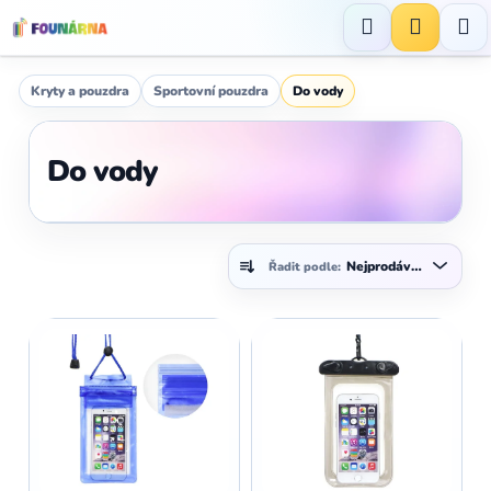
Přejít
na
Hledat
NÁKUP
obsah
KOŠÍK
Kryty a pouzdra
Sportovní pouzdra
Do vody
Do vody
Ř
Nejprodávanější
Řadit podle:
a
z
V
e
ý
n
p
í
i
p
s
r
p
o
r