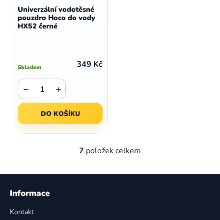
Univerzální vodotěsné
pouzdro Hoco do vody
HX52 černé
349 Kč
Skladem
−
+
DO KOŠÍKU
7
položek celkem
O
v
l
Z
á
á
Informace
d
p
a
Kontakt
a