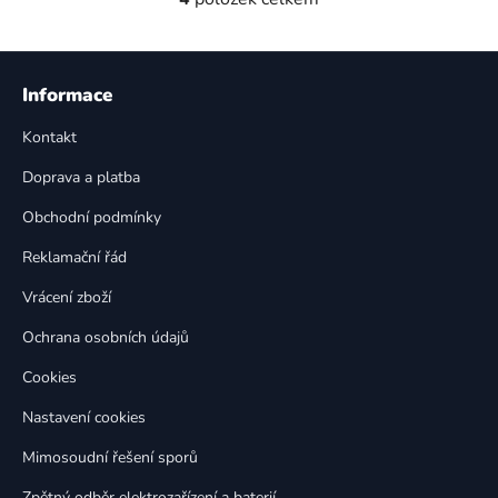
O
v
l
Z
á
á
Informace
d
p
a
Kontakt
a
c
t
í
Doprava a platba
p
í
Obchodní podmínky
r
v
Reklamační řád
k
Vrácení zboží
y
v
Ochrana osobních údajů
ý
p
Cookies
i
Nastavení cookies
s
u
Mimosoudní řešení sporů
Zpětný odběr elektrozařízení a baterií