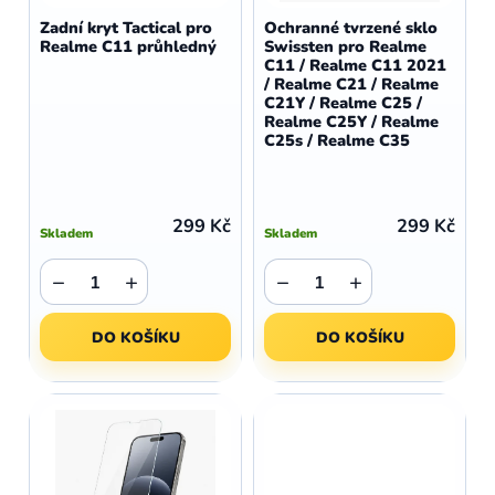
d
o
Zadní kryt Tactical pro
Ochranné tvrzené sklo
u
Realme C11 průhledný
Swissten pro Realme
d
C11 / Realme C11 2021
k
u
/ Realme C21 / Realme
t
C21Y / Realme C25 /
k
Realme C25Y / Realme
ů
t
C25s / Realme C35
ů
299 Kč
299 Kč
Skladem
Skladem
−
+
−
+
DO KOŠÍKU
DO KOŠÍKU