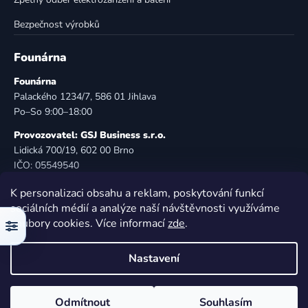
Bezpečnost výrobků
Founárna
Founárna
Palackého 1234/7, 586 01 Jihlava
Po–So 9:00–18:00
Provozovatel: GSJ Business s.r.o.
Lidická 700/19, 602 00 Brno
IČO: 05549540
DIČ: CZ05549540
K personalizaci obsahu a reklam, poskytování funkcí
E-mail:
info@founarna.cz
sociálních médií a analýze naší návštěvnosti využíváme
Telefon:
721 485 258
soubory cookies. Více informací
zde
.
Filtr
© Founárna. Všechna práva vyhrazena.
Nastavení
Vytvořil Shoptet
Odmítnout
Souhlasím
Copyright 2026
Founárna
. Všechna práva vyhrazena.