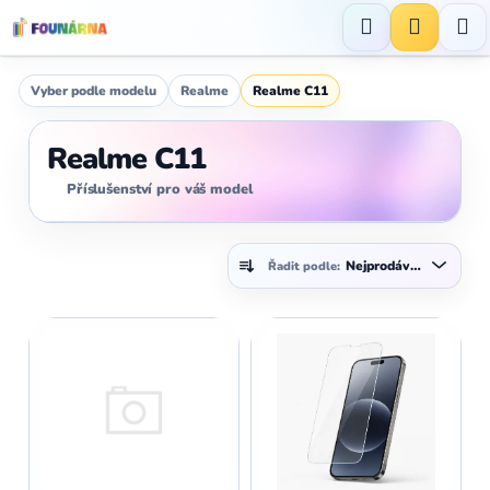
Přejít
na
Hledat
NÁKUP
obsah
KOŠÍK
Vyber podle modelu
Realme
Realme C11
Realme C11
Příslušenství pro váš model
Ř
Nejprodávanější
Řadit podle:
a
z
V
e
ý
n
p
í
i
p
s
r
p
o
r