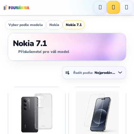
Přejít
na
Hledat
NÁKUP
obsah
KOŠÍK
Vyber podle modelu
Nokia
Nokia 7.1
Nokia 7.1
Příslušenství pro váš model
Ř
Nejprodávanější
Řadit podle:
a
z
V
e
ý
n
p
í
i
p
s
r
p
o
r