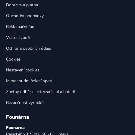
t
í
Doprava a platba
p
í
Obchodní podmínky
r
v
Reklamační řád
k
Vrácení zboží
y
v
Ochrana osobních údajů
ý
p
Cookies
i
Nastavení cookies
s
u
Mimosoudní řešení sporů
Zpětný odběr elektrozařízení a baterií
Bezpečnost výrobků
Founárna
Founárna
Palackého 1234/7, 586 01 Jihlava