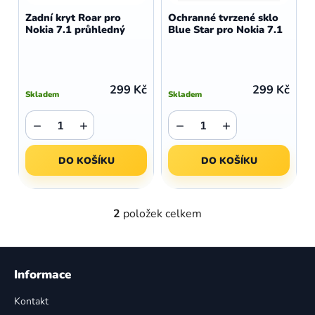
d
o
Zadní kryt Roar pro
Ochranné tvrzené sklo
u
Nokia 7.1 průhledný
Blue Star pro Nokia 7.1
d
k
u
t
k
ů
t
299 Kč
299 Kč
Skladem
Skladem
ů
−
+
−
+
DO KOŠÍKU
DO KOŠÍKU
2
položek celkem
O
v
l
Z
á
á
Informace
d
p
a
Kontakt
a
c