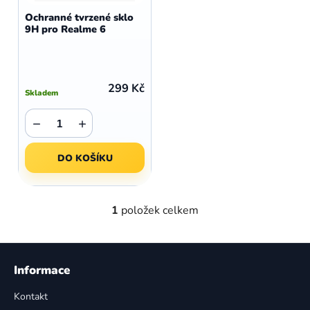
d
o
Ochranné tvrzené sklo
u
9H pro Realme 6
d
k
u
t
k
ů
t
299 Kč
Skladem
ů
−
+
DO KOŠÍKU
1
položek celkem
O
v
l
Z
á
á
Informace
d
p
a
Kontakt
a
c