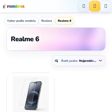
Přejít
na
Hledat
NÁKUP
obsah
KOŠÍK
Vyber podle modelu
Realme
Realme 6
Realme 6
Ř
Nejprodávanější
Řadit podle:
a
z
V
e
ý
n
p
í
i
p
s
r
p
o
r