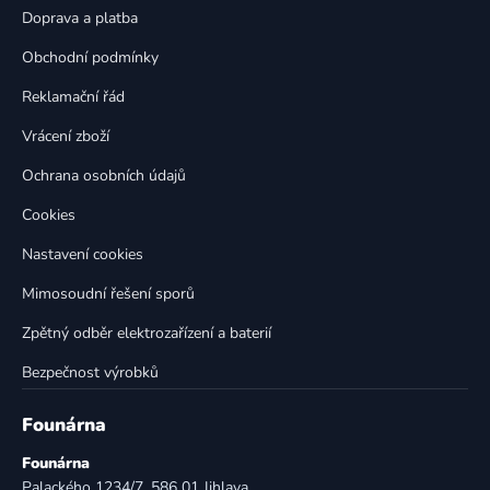
t
í
Doprava a platba
p
í
Obchodní podmínky
r
v
Reklamační řád
k
Vrácení zboží
y
v
Ochrana osobních údajů
ý
p
Cookies
i
Nastavení cookies
s
u
Mimosoudní řešení sporů
Zpětný odběr elektrozařízení a baterií
Bezpečnost výrobků
Founárna
Founárna
Palackého 1234/7, 586 01 Jihlava