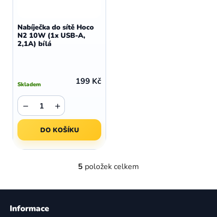
Nabíječka do sítě Hoco
N2 10W (1x USB-A,
2,1A) bílá
199 Kč
Skladem
−
+
DO KOŠÍKU
5
položek celkem
O
v
l
Z
á
á
Informace
d