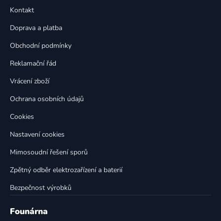
p
a
Kontakt
a
c
t
í
Doprava a platba
p
í
Obchodní podmínky
r
v
Reklamační řád
k
Vrácení zboží
y
v
Ochrana osobních údajů
ý
p
Cookies
i
Nastavení cookies
s
u
Mimosoudní řešení sporů
Zpětný odběr elektrozařízení a baterií
Bezpečnost výrobků
Founárna