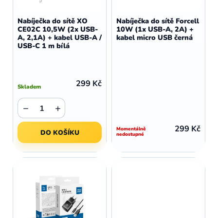
o
r
d
o
Nabíječka do sítě XO
Nabíječka do sítě Forcell
u
CE02C 10,5W (2x USB-
10W (1x USB-A, 2A) +
d
A, 2,1A) + kabel USB-A /
kabel micro USB černá
k
u
USB-C 1 m bílá
t
k
ů
t
ů
299 Kč
Skladem
−
+
299 Kč
Momentálně
DO KOŠÍKU
nedostupné