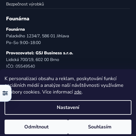
Bezpečnost výrobků
Founárna
Founárna
Palackého 1234/7, 586 01 Jihlava
Po–So 9:00–18:00
Provozovatel: GSJ Business s.r.o.
Lidická 700/19, 602 00 Brno
IČO: 05549540
DIČ: CZ05549540
K personalizaci obsahu a reklam, poskytování funkcí
E-mail:
info@founarna.cz
sociálních médií a analýze naší návštěvnosti využíváme
Telefon:
721 485 258
soubory cookies. Více informací
zde
.
Filtr
© Founárna. Všechna práva vyhrazena.
Nastavení
Vytvořil Shoptet
Odmítnout
Souhlasím
Copyright 2026
Founárna
. Všechna práva vyhrazena.
Upravit nastavení cookies