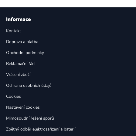
v
l
Z
á
á
Informace
d
p
a
Kontakt
a
c
t
í
Doprava a platba
p
í
Obchodní podmínky
r
v
Reklamační řád
k
Vrácení zboží
y
v
Ochrana osobních údajů
ý
p
Cookies
i
Nastavení cookies
s
u
Mimosoudní řešení sporů
Zpětný odběr elektrozařízení a baterií