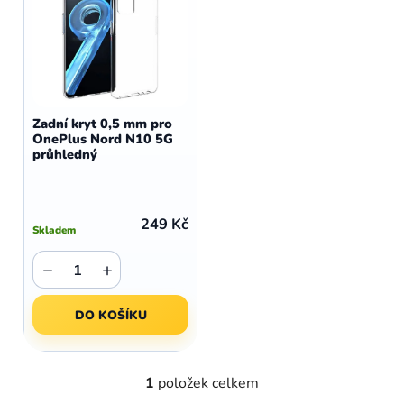
n
p
í
i
p
s
r
p
o
r
d
o
Zadní kryt 0,5 mm pro
u
OnePlus Nord N10 5G
d
průhledný
k
u
t
k
ů
t
249 Kč
Skladem
ů
−
+
DO KOŠÍKU
1
položek celkem
O