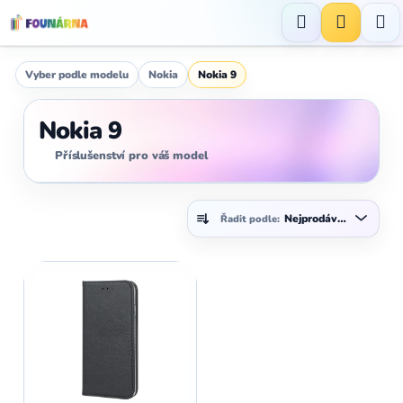
Přejít
na
Hledat
NÁKUP
obsah
KOŠÍK
Vyber podle modelu
Nokia
Nokia 9
Nokia 9
Příslušenství pro váš model
Ř
Nejprodávanější
Řadit podle:
a
z
V
e
ý
n
p
í
i
p
s
r
p
o
r