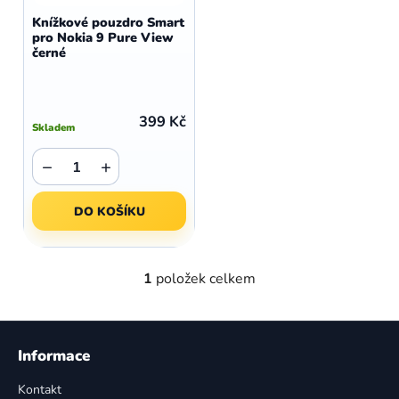
d
o
Knížkové pouzdro Smart
u
pro Nokia 9 Pure View
d
černé
k
u
t
k
ů
t
399 Kč
Skladem
ů
−
+
DO KOŠÍKU
1
položek celkem
O
v
l
Z
á
á
Informace
d
p
a
Kontakt