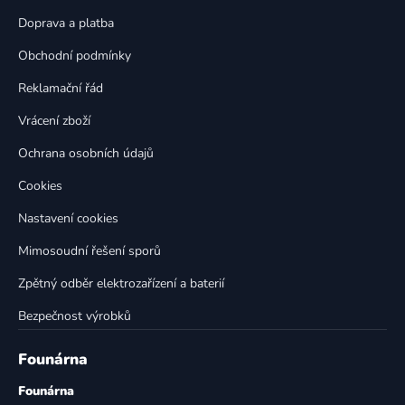
a
c
t
í
Doprava a platba
p
í
Obchodní podmínky
r
v
Reklamační řád
k
Vrácení zboží
y
v
Ochrana osobních údajů
ý
p
Cookies
i
Nastavení cookies
s
u
Mimosoudní řešení sporů
Zpětný odběr elektrozařízení a baterií
Bezpečnost výrobků
Founárna
Founárna