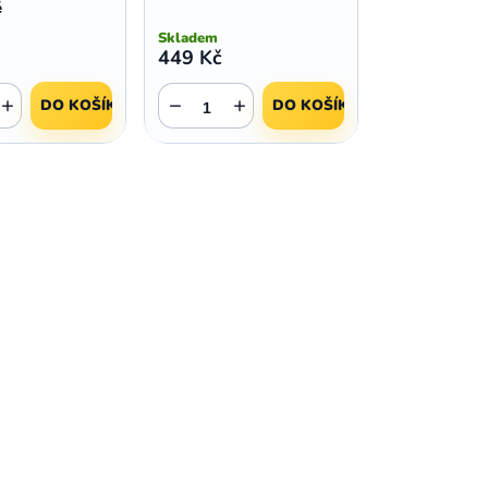
é
Skladem
449 Kč
+
−
+
DO KOŠÍKU
DO KOŠÍKU