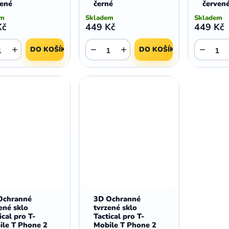
vené
černé
červen
em
Skladem
Skladem
Kč
449 Kč
449 Kč
+
−
+
−
DO KOŠÍKU
DO KOŠÍKU
Ochranné
3D Ochranné
ené sklo
tvrzené sklo
ical pro T-
Tactical pro T-
ile T Phone 2
Mobile T Phone 2