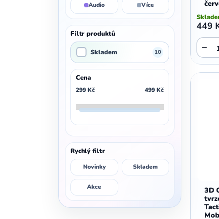
čer
Audio
Více
,
,
Motorola E5 Plus
Motorola G05
Sklad
Motorola G04
449 
Filtr produktů
−
Skladem
10
Cena
299
Kč
499
Kč
Rychlý filtr
Novinky
Skladem
Akce
3D 
tvrz
Tact
Mob