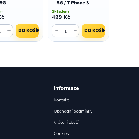
 5G
5G / T Phone 3
em
Skladem
Kč
499 Kč
+
−
+
DO KOŠÍKU
DO KOŠÍKU
O
v
l
á
d
a
Informace
c
í
Kontakt
p
Obchodní podmínky
r
v
Vrácení zboží
k
y
Cookies