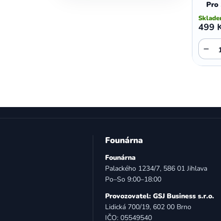
Pro
Sklad
499 
−
Z
á
Founárna
p
Founárna
a
Palackého 1234/7, 586 01 Jihlava
t
Po–So 9:00–18:00
í
Provozovatel: GSJ Business s.r.o.
Lidická 700/19, 602 00 Brno
IČO: 05549540