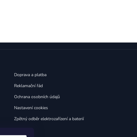
,
,
Huawei Nova 9
Huawei P9
,
,
Huawei P9 Lite
Huawei Ascend P8 Lite
,
,
Huawei Nova 8i
Huawei P8
,
,
Huawei P8 Lite
Huawei Y6p
,
,
Huawei Y6s
Huawei Y5p
,
,
Huawei Nova 3
Huawei Nova 3i
,
,
Huawei P Smart
Huawei P Smart Pro
Huawei P Smart Z
Doprava a platba
Reklamační řád
Ochrana osobních údajů
Nastavení cookies
Zpětný odběr elektrozařízení a baterií